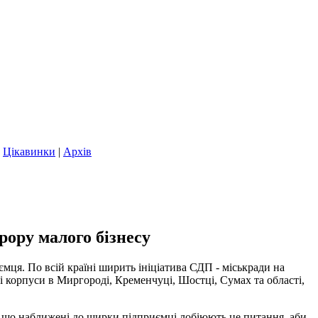
|
Цікавинки
|
Архів
рору малого бізнесу
мця. По всій країні ширить ініціатива СДП - міськради на
і корпуси в Миргороді, Кременчуці, Шостці, Сумах та області,
те, що наближені до ширки підприємці лобіюють це питання, аби