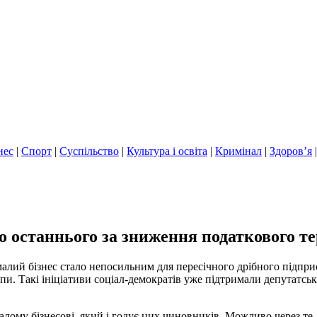
нес
|
Спорт
|
Суспільство
|
Культура і освіта
|
Кримінал
|
Здоров’я
 останнього за зниження податкового те
малий бізнес стало непосильним для пересічного дрібного підприє
и. Такі ініціативи соціал-демократів уже підтримали депутатськ
 малому бізнесові, який і годує цих чиновників. Можливо через 