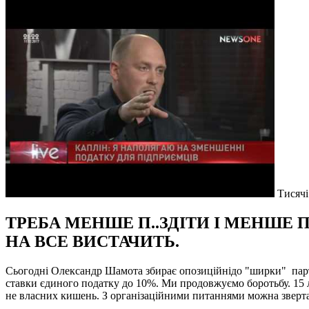
Тисячі
ТРЕБА МЕНШЕ П..ЗДІТИ І МЕНШЕ П
НА ВСЕ ВИСТАЧИТЬ.
Сьогодні Олександр Шамота збирає опозиційнідо "ширки" парті
ставки єдиного податку до 10%. Ми продовжуємо боротьбу. 15 л
не власних кишень. З організаційними питаннями можна звертат