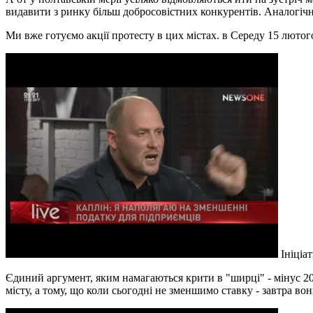
видавити з ринку більш добросовістних конкурентів. Аналогічн
Ми вже готуємо акції протесту в цих містах. в Середу 15 лютог
Ініціа
Єдиний аргумент, яким намагаються крити в "ширці" - мінус 20 
місту, а тому, що коли сьогодні не зменшимо ставку - завтра во