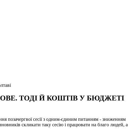
лтаві
НОВЕ. ТОДІ Й КОШТІВ У БЮДЖЕТІ
ня позачергвої сесії з одним-єдиним питанням - зниженням
новників скликати таку сесію і працювати на благо людей, а