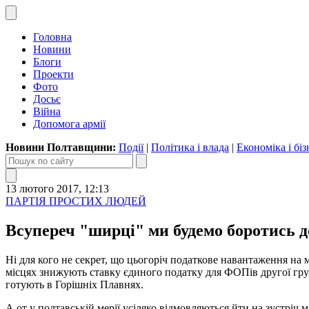
Головна
Новини
Блоги
Проекти
Фото
Досьє
Війна
Допомога армії
Новини Полтавщини:
Події
|
Політика і влада
|
Економіка і біз
13 лютого 2017, 12:13
ПАРТІЯ ПРОСТИХ ЛЮДЕЙ
Всупереч "ширці" ми будемо боротись до
Ні для кого не секрет, що цьогоріч податкове навантаження на 
місцях знижують ставку єдиного податку для ФОПів другої груп
готують в Горішніх Плавнях.
А от у полтавській мерії усіляко відмовляються йти на зустріч