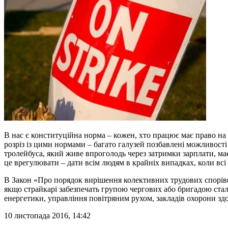
В нас є конституційна норма – кожен, хто працює має право н
розріз із цими нормами – багато галузей позбавлені можливост
тролейбуса, який живе впроголодь через затримки зарплати, має
це врегулювати – дати всім людям в крайніх випадках, коли всі
В Закон «Про порядок вирішення колективних трудових спорів(
якщо страйкарі забезпечать групою чергових або бригадою сталу
енергетики, управління повітряним рухом, закладів охорони зд
10 листопада 2016, 14:42