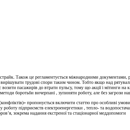
а страйк. Також це регламентується міжнародними документами,
і вирішувати трудові спори таким чином. Тобто якщо над рятувал
 возити пасажирів до втрати пульсу, тому що акції і мітинги на
 методи боротьби вичерпані , зупиняти роботу, але без загрози н
конфліктів)» пропонується включити статтю про особливі умови 
 роботу підприємств електроенергетики , тепло- та водопостачан
оров’я, зокрема надання екстреної та стаціонарної меддопомоги