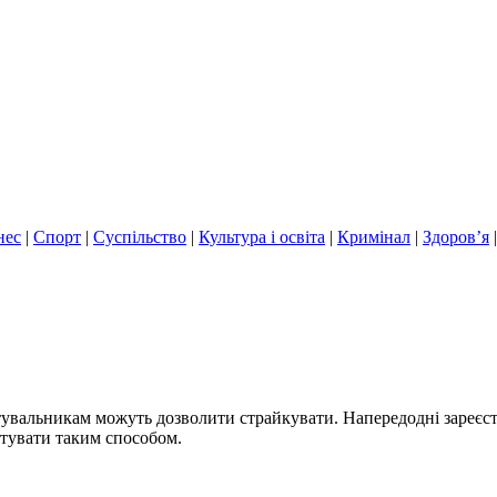
нес
|
Спорт
|
Суспільство
|
Культура і освіта
|
Кримінал
|
Здоров’я
тувальникам можуть дозволити страйкувати. Напередодні зареєст
стувати таким способом.