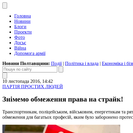
Головна
Новини
Блоги
Проекти
Фото
Досьє
Війна
Допомога армії
Новини Полтавщини:
Події
|
Політика і влада
|
Економіка і біз
10 листопада 2016, 14:42
ПАРТІЯ ПРОСТИХ ЛЮДЕЙ
Знімемо обмеження права на страйк!
Транспортникам, поліцейським, військовим, енергетикам та ря
обмеження для багатьох професій, яким було заборонено проте