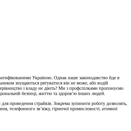
 ратифікованими Україною. Однак наше законодавство йде в
ьником знущаються рятуватися він не може, або водій
 керівництво і владу не діють? Ми з профспілками пропонуємо
аціональній безпеці, життю та здоров’ю інших людей.
для проведення страйків. Зокрема зупинити роботу дозволять,
ня, телефонного зв’язку, гірничої промисловості, атомної