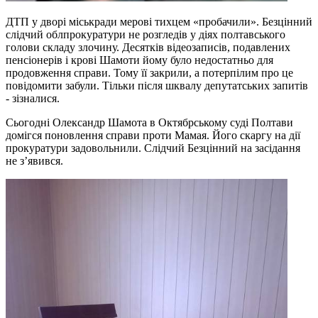
ДТП у дворі міськради мерові тихцем «пробачили». Безцінний
слідчий облпрокуратури не розгледів у діях полтавського
голови складу злочину. Десятків відеозаписів, подавлених
пенсіонерів і крові Шамоти йому було недостатньо для
продовження справи. Тому її закрили, а потерпілим про це
повідомити забули. Тільки після шквалу депутатських запитів
- зізналися.
Сьогодні Олександр Шамота в Октябрському суді Полтави
домігся поновлення справи проти Мамая. Його скаргу на дії
прокуратури задовольнили. Слідчий Безцінний на засідання
не з’явився.