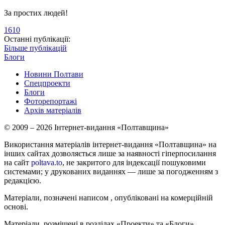
За простих людей!
1610
Останні публікації:
Більше публікацій
Блоги
Новини Полтави
Спецпроекти
Блоги
Фоторепортажі
Архів матеріалів
© 2009 – 2026 Інтернет-видання «Полтавщина»
Використання матеріалів інтернет-видання «Полтавщина» на
інших сайтах дозволяється лише за наявності гіперпосилання
на сайт
poltava.to
, не закритого для індексації пошуковими
системами; у друкованих виданнях — лише за погодженням з
редакцією.
Матеріали, позначені написом
, опубліковані на комерційній
основі.
Матеріали, розміщені в розділах «Проекти» та «Блоги»,