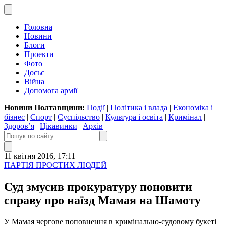
Головна
Новини
Блоги
Проекти
Фото
Досьє
Війна
Допомога армії
Новини Полтавщини:
Події
|
Політика і влада
|
Економіка і
бізнес
|
Спорт
|
Суспільство
|
Культура і освіта
|
Кримінал
|
Здоров’я
|
Цікавинки
|
Архів
11 квітня 2016, 17:11
ПАРТІЯ ПРОСТИХ ЛЮДЕЙ
Суд змусив прокуратуру поновити
справу про наїзд Мамая на Шамоту
У Мамая чергове поповнення в кримінально-судовому букеті