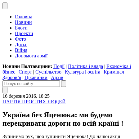
Головна
Новини
Блоги
Проекти
Фото
Досьє
Війна
Допомога армії
Новини Полтавщини:
Події
|
Політика і влада
|
Економіка і
бізнес
|
Спорт
|
Суспільство
|
Культура і освіта
|
Кримінал
|
Здоров’я
|
Цікавинки
|
Архів
16 березня 2016, 18:25
ПАРТІЯ ПРОСТИХ ЛЮДЕЙ
Україна без Яценюка: ми будемо
перекривати дороги по всій країні !
Зупинимо рух, щоб зупинити Яценюка! До нашої акції