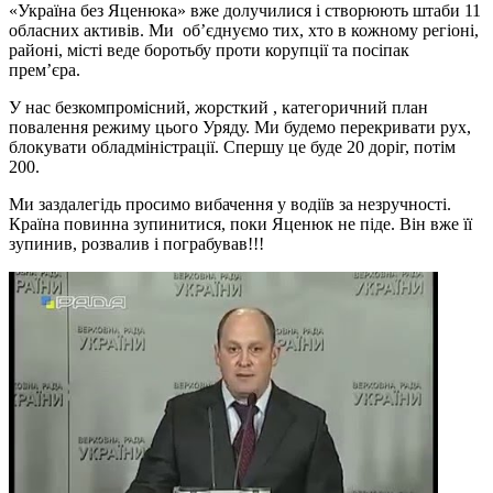
«Україна без Яценюка» вже долучилися і створюють штаби 11
обласних активів. Ми об’єднуємо тих, хто в кожному регіоні,
районі, місті веде боротьбу проти корупції та посіпак
прем’єра.
У нас безкомпромісний, жорсткий , категоричний план
повалення режиму цього Уряду. Ми будемо перекривати рух,
блокувати обладміністрації. Спершу це буде 20 доріг, потім
200.
Ми заздалегідь просимо вибачення у водіїв за незручності.
Країна повинна зупинитися, поки Яценюк не піде. Він вже її
зупинив, розвалив і пограбував!!!