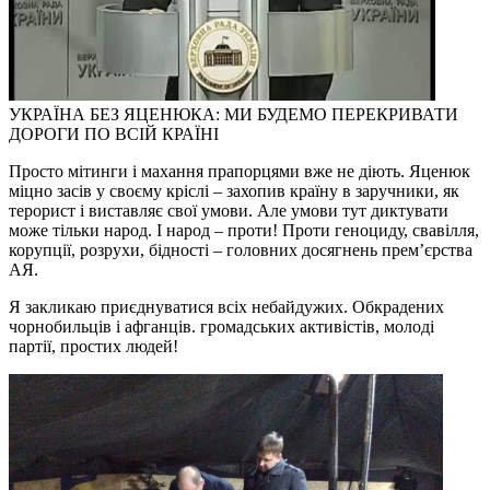
УКРАЇНА БЕЗ ЯЦЕНЮКА: МИ БУДЕМО ПЕРЕКРИВАТИ
ДОРОГИ ПО ВСІЙ КРАЇНІ
Просто мітинги і махання прапорцями вже не діють. Яценюк
міцно засів у своєму кріслі – захопив країну в заручники, як
терорист і виставляє свої умови. Але умови тут диктувати
може тільки народ. І народ – проти! Проти геноциду, свавілля,
корупції, розрухи, бідності – головних досягнень прем’єрства
АЯ.
Я закликаю приєднуватися всіх небайдужих. Обкрадених
чорнобильців і афганців. громадських активістів, молоді
партії, простих людей!