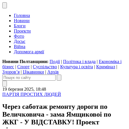
Головна
Новини
Блоги
Проекти
Фото
Досьє
Війна
Допомога армії
Новини Полтавщини:
Події
|
Політика і влада
|
Економіка і
бізнес
|
Спорт
|
Суспільство
|
Культура і освіта
|
Кримінал
|
Здоров’я
|
Цікавинки
|
Архів
19 березня 2025, 18:48
ПАРТІЯ ПРОСТИХ ЛЮДЕЙ
Через саботаж ремонту дороги по
Величковича - зама Ямщиковоі по
ЖКГ - У ВІДСТАВКУ! Проект