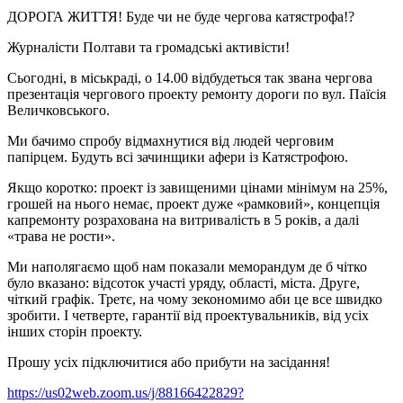
ДОРОГА ЖИТТЯ! Буде чи не буде чергова катястрофа!?
Журналісти Полтави та громадські активісти!
Сьогодні, в міськраді, о 14.00 відбудеться так звана чергова
презентація чергового проекту ремонту дороги по вул. Паїсія
Величковського.
Ми бачимо спробу відмахнутися від людей черговим
папірцем. Будуть всі зачинщики афери із Катястрофою.
Якщо коротко: проект із завищеними цінами мінімум на 25%,
грошей на нього немає, проект дуже «рамковий», концепція
капремонту розрахована на витривалість в 5 років, а далі
«трава не рости».
Ми наполягаємо щоб нам показали меморандум де б чітко
було вказано: відсоток участі уряду, області, міста. Друге,
чіткий графік. Третє, на чому зекономимо аби це все швидко
зробити. І четверте, гарантії від проектувальників, від усіх
інших сторін проекту.
Прошу усіх підключитися або прибути на засідання!
https://us02web.zoom.us/j/88166422829?