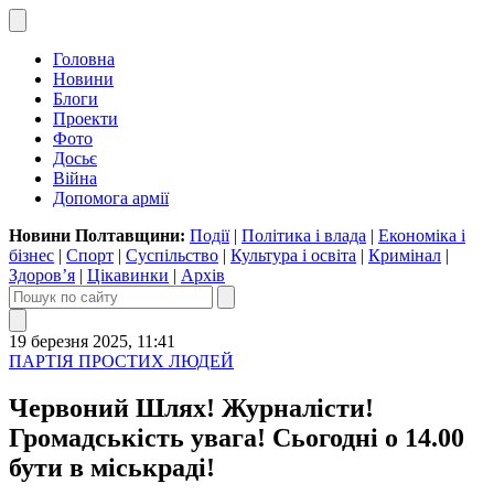
Головна
Новини
Блоги
Проекти
Фото
Досьє
Війна
Допомога армії
Новини Полтавщини:
Події
|
Політика і влада
|
Економіка і
бізнес
|
Спорт
|
Суспільство
|
Культура і освіта
|
Кримінал
|
Здоров’я
|
Цікавинки
|
Архів
19 березня 2025, 11:41
ПАРТІЯ ПРОСТИХ ЛЮДЕЙ
Червоний Шлях! Журналісти!
Громадськість увага! Сьогодні о 14.00
бути в міськраді!