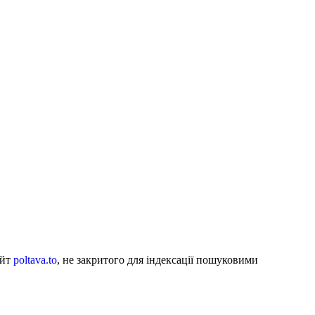
айт
poltava.to
, не закритого для індексації пошуковими