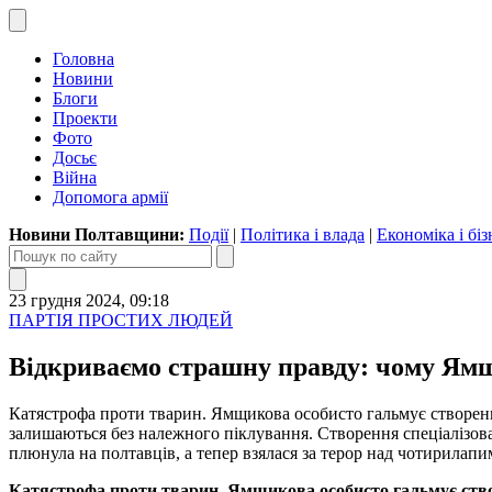
Головна
Новини
Блоги
Проекти
Фото
Досьє
Війна
Допомога армії
Новини Полтавщини:
Події
|
Політика і влада
|
Економіка і біз
23 грудня 2024, 09:18
ПАРТІЯ ПРОСТИХ ЛЮДЕЙ
Відкриваємо страшну правду: чому Ямщ
Катястрофа проти тварин. Ямщикова особисто гальмує створенн
залишаються без належного піклування. Створення спеціалізов
плюнула на полтавців, а тепер взялася за терор над чотирилап
Катястрофа проти тварин. Ямщикова особисто гальмує створ