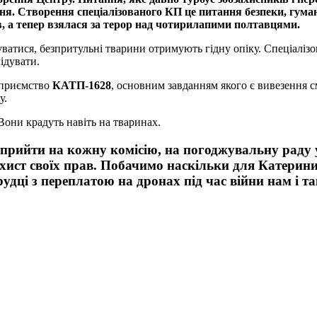
я. Створення спеціалізованого КП це питання безпеки, гума
 а тепер взялася за терор над чотирилапими полтавцями.
ватися, безпритульні тварини отримують гідну опіку. Спеціалізо
ідувати.
дприємство
КАТП-1628
, основним завданням якого є вивезення с
у.
Вони крадуть навіть на тваринах.
прийти на кожну комісію, на погоджувальну раду у в
хист своїх прав. Побачимо наскільки для Катерини 
удці з переплатою на дронах під час війни нам і та