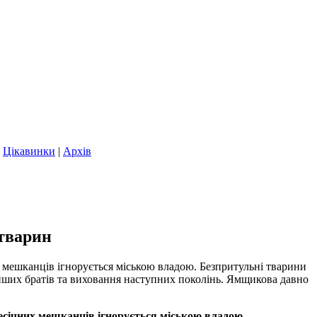
|
Цікавинки
|
Архів
 тварин
х мешканців ігнорується міською владою. Безпритульні тварини
нших братів та виховання наступних поколінь. Ямщикова давно
есічних мешканців ігнорується міською владою.