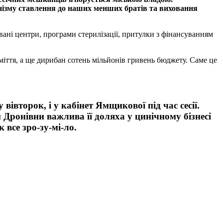
нізму ставлення до наших менших братів та виховання
вані центри, програми стерилізації, притулки з фінансуванням
міття, а ще дирибан сотень мільйонів гривень бюджету. Саме це
івторок, і у кабінет Ямщикової під час сесії.
Дронівни важлива її доляха у цинічному бізнесі
к все зро-зу-мі-ло.