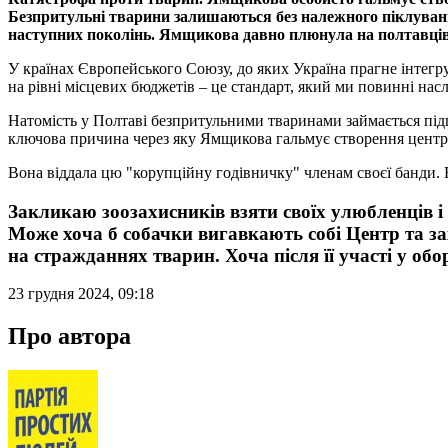
Безпритульні тварини залишаються без належного піклуванн
наступних поколінь. Ямщикова давно плюнула на полтавців,
У країнах Європейського Союзу, до яких Україна прагне інтегру
на рівні місцевих бюджетів – це стандарт, який ми повинні насл
Натомість у Полтаві безпритульними тваринами займається пі
ключова причина через яку Ямщикова гальмує створення центр
Вона віддала цю "корупційну годівничку" членам своєї банди. 
Закликаю зоозахисників взяти своїх улюбленців і 
Може хоча б собачки вигавкають собі Центр та за
на стражданнях тварин. Хоча після її участі у обор
23 грудня 2024, 09:18
Про автора