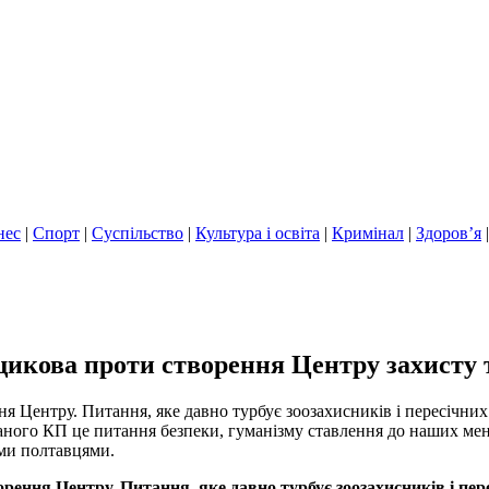
нес
|
Спорт
|
Суспільство
|
Культура і освіта
|
Кримінал
|
Здоров’я
икова проти створення Центру захисту
я Центру. Питання, яке давно турбує зоозахисників і пересічни
аного КП це питання безпеки, гуманізму ставлення до наших ме
ими полтавцями.
ення Центру. Питання, яке давно турбує зоозахисників і пер