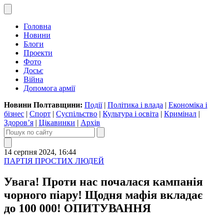
Головна
Новини
Блоги
Проекти
Фото
Досьє
Війна
Допомога армії
Новини Полтавщини:
Події
|
Політика і влада
|
Економіка і
бізнес
|
Спорт
|
Суспільство
|
Культура і освіта
|
Кримінал
|
Здоров’я
|
Цікавинки
|
Архів
14 серпня 2024, 16:44
ПАРТІЯ ПРОСТИХ ЛЮДЕЙ
Увага! Проти нас почалася кампанія
чорного піару! Щодня мафія вкладає
до 100 000! ОПИТУВАННЯ