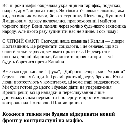
Всі ці роки мафія обкрадала українців на тарифах, податках,
надрах, армії, дорогах тощо. Як тільки з’являлася людина, яка
кидала виклик мамаям, його заступнику Шевченку, Луніним і
Ямщиковим, одразу включались правоохоронці і майстри
чорного піару. Вони ламали через коліно будь-якого захисника
народу. Але цього разу зупинити нас не вийде. І ось чому!
Є ЧІТКИЙ ФАКТ! Сьогодні наша команда і Каплін — лідери
Полтавщини. Це результати соціології, і це означає, що всі
сили й атаки зараз спрямовані проти нас. Перевертні в
погонах, чорні піарники, бандити та провокатори — усі
будуть боротися проти Капліна.
Вже сьогодні канали "Труха", "Доброго вечора, ми з України"
беруть гроші у бандитів і розміщують відверту брехню. Коли
люди протестують у коментарях, ці коментарі видаляються.
Ми були готові до цього і будемо діяти на упередження.
Врешті-решт, всі ці нападки й переслідування лише
допоможуть нам перемогти і повернути простим людям
контроль над Полтавою і Полтавщиною.
Кожного тижня ми будемо відкривати новий
фронт у контрнаступі на мафію.