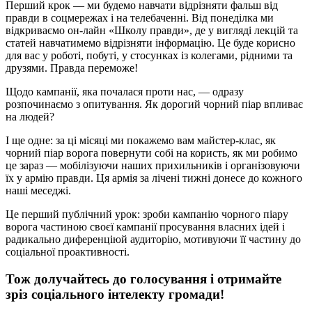
Перший крок — ми будемо навчати відрізняти фальш від
правди в соцмережах і на телебаченні. Від понеділка ми
відкриваємо он-лайн «Школу правди», де у вигляді лекцій та
статей навчатимемо відрізняти інформацію. Це буде корисно
для вас у роботі, побуті, у стосунках із колегами, рідними та
друзями. Правда переможе!
Щодо кампанії, яка почалася проти нас, — одразу
розпочинаємо з опитування. Як дорогий чорний піар впливає
на людей?
І ще одне: за ці місяці ми покажемо вам майстер-клас, як
чорний піар ворога повернути собі на користь, як ми робимо
це зараз — мобілізуючи наших прихильників і організовуючи
їх у армію правди. Ця армія за лічені тижні донесе до кожного
наші меседжі.
Це перший публічний урок: зроби кампанію чорного піару
ворога частиною своєї кампанії просування власних ідей і
радикально диференціюй аудиторію, мотивуючи її частину до
соціальної проактивності.
Тож долучайтесь до голосування і отримайте
зріз соціального інтелекту громади!