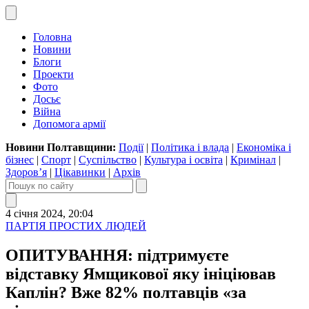
Головна
Новини
Блоги
Проекти
Фото
Досьє
Війна
Допомога армії
Новини Полтавщини:
Події
|
Політика і влада
|
Економіка і
бізнес
|
Спорт
|
Суспільство
|
Культура і освіта
|
Кримінал
|
Здоров’я
|
Цікавинки
|
Архів
4 січня 2024, 20:04
ПАРТІЯ ПРОСТИХ ЛЮДЕЙ
ОПИТУВАННЯ: підтримуєте
відставку Ямщикової яку ініціював
Каплін? Вже 82% полтавців «за