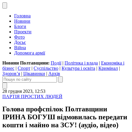
Головна
Новини
Блоги
Проекти
Фото
Досьє
Війна
Допомога армії
Новини Полтавщини:
Події
|
Політика і влада
|
Економіка і
бізнес
|
Спорт
|
Суспільство
|
Культура і освіта
|
Кримінал
|
Здоров’я
|
Цікавинки
|
Архів
28 грудня 2023, 12:53
ПАРТІЯ ПРОСТИХ ЛЮДЕЙ
Голова профспілок Полтавщини
ІРИНА БОГУШ відмовилась передати
кошти і майно на ЗСУ! (аудіо, відео)