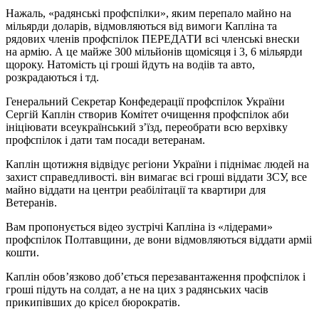
Нажаль, «радянські профспілки», яким перепало майно на
мільярди доларів, відмовляються від вимоги Капліна та
рядових членів профспілок ПЕРЕДАТИ всі членські внески
на армію. А це майже 300 мільйонів щомісяця і 3, 6 мільярди
щороку. Натомість ці гроші йдуть на водіів та авто,
розкрадаються і тд.
Генеральний Секретар Конфедерації профспілок України
Сергій Каплін створив Комітет очищення профспілок аби
ініціювати всеукраїнський з’їзд, переобрати всю верхівку
профспілок і дати там посади ветеранам.
Каплін щотижня відвідує регіони України і піднімає людей на
захист справедливості. він вимагає всі гроші віддати ЗСУ, все
майно віддати на центри реабілітації та квартири для
Ветеранів.
Вам пропонується відео зустрічі Капліна із «лідерами»
профспілок Полтавщини, де вони відмовляються віддати арміі
кошти.
Каплін обов’язково доб’ється перезавантаження профспілок і
гроші підуть на солдат, а не на цих з радянських часів
прикипівших до крісел бюрократів.