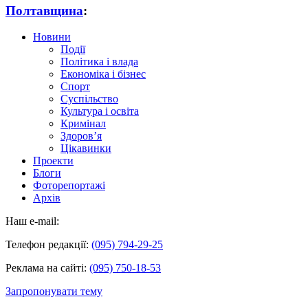
Полтавщина
:
Новини
Події
Політика і влада
Економіка і бізнес
Спорт
Суспільство
Культура і освіта
Кримінал
Здоров’я
Цікавинки
Проекти
Блоги
Фоторепортажі
Архів
Наш e-mail:
Телефон редакції:
(095) 794-29-25
Реклама на сайті:
(095) 750-18-53
Запропонувати тему