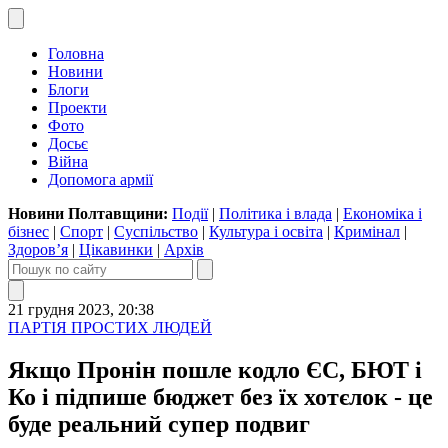
Головна
Новини
Блоги
Проекти
Фото
Досьє
Війна
Допомога армії
Новини Полтавщини:
Події
|
Політика і влада
|
Економіка і
бізнес
|
Спорт
|
Суспільство
|
Культура і освіта
|
Кримінал
|
Здоров’я
|
Цікавинки
|
Архів
21 грудня 2023, 20:38
ПАРТІЯ ПРОСТИХ ЛЮДЕЙ
Якщо Пронін пошле кодло ЄС, БЮТ і
Ко і підпише бюджет без їх хотєлок - це
буде реальний супер подвиг