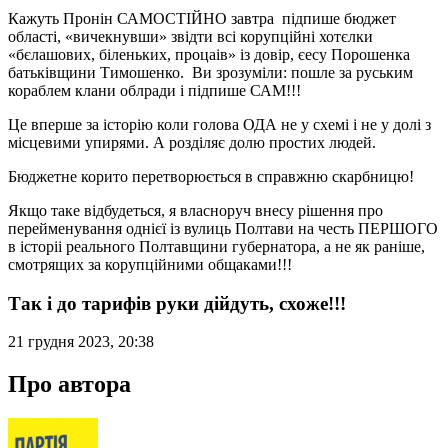
Кажуть Пронін САМОСТІЙНО завтра підпише бюджет
області, «вичекнувши» звідти всі корупційні хотєлки
«бєлашових, біленьких, процаів» із довір, єесу Порошенка
батьківщини Тимошенко. Ви зрозуміли: пошле за руським
кораблем клани облради і підпише САМ!!!
Це вперше за історію коли голова ОДА не у схемі і не у долі з
місцевими упирями. А розділяє долю простих людей.
Бюджетне корито перетворюється в справжню скарбницю!
Якщо таке відбудеться, я власноруч внесу рішення про
перейменування однієї із вулиць Полтави на честь ПЕРШОГО
в історіі реального Полтавщини губернатора, а не як раніше,
смотрящих за корупційними общаками!!!
Так і до тарифів руки дійдуть, схоже!!!
21 грудня 2023, 20:38
Про автора