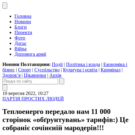
Головна
Новини
Блоги
Проекти
Фото
Досьє
Війна
Допомога армії
Новини Полтавщини:
Події
|
Політика і влада
|
Економіка і
бізнес
|
Спорт
|
Суспільство
|
Культура і освіта
|
Кримінал
|
Здоров’я
|
Цікавинки
|
Архів
10 вересня 2022, 10:27
ПАРТІЯ ПРОСТИХ ЛЮДЕЙ
Теплоенерго передало нам 11 000
сторінок «обґрунтувань» тарифів:) Це
собраніє сочінєній мародерів!!!