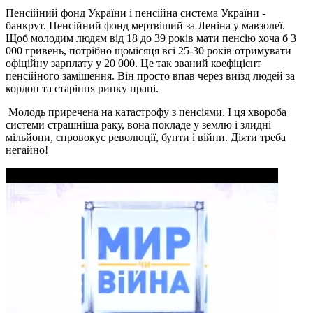
Пенсійний фонд України і пенсійна система України -
банкрут. Пенсійний фонд мертвіший за Леніна у мавзолеї.
Щоб молодим людям від 18 до 39 років мати пенсію хоча б 3
000 гривень, потрібно щомісяця всі 25-30 років отримувати
офіційну зарплату у 20 000. Це так званий коефіцієнт
пенсійного заміщення. Він просто впав через виїзд людей за
кордон та старіння ринку праці.
Молодь приречена на катастрофу з пенсіями. І ця хвороба
системи страшніша раку, вона покладе у землю і злидні
мільйони, спровокує революції, бунти і війни. Діяти треба
негайно!