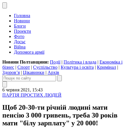
Головна
Новини
Блоги
Проекти
Фото
Досьє
Війна
Допомога армії
Новини Полтавщини:
Події
|
Політика і влада
|
Економіка і
бізнес
|
Спорт
|
Суспільство
|
Культура і освіта
|
Кримінал
|
Здоров’я
|
Цікавинки
|
Архів
6 червня 2021, 15:43
ПАРТІЯ ПРОСТИХ ЛЮДЕЙ
Щоб 20-30-ти річній людині мати
пенсію 3 000 гривень, треба 30 років
мати "білу зарплату" у 20 000!