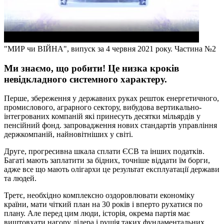
"МИР чи ВІЙНА", випуск за 4 червня 2021 року. Частина №2
Ми знаємо, що робити! Це низка кроків
невідкладного системного характеру.
Перше, збереження у державних руках решток енергетичного,
промислового, аграрного сектору, вибудова вертикально-
інтегрованих компаній які принесуть десятки мільярдів у
пенсійний фонд. запровадження нових стандартів управління
держкомпаній, найновітніших у світі.
Друге, прогресивна шкала сплати ЄСВ та інших податків.
Багаті мають заплатити за бідних, точніше віддати їм борги,
адже все що мають олігархи це результат експлуатації держави
та людей.
Третє, необхідно комплексно оздоровлювати економіку
країни, мати чіткий план на 30 років і вперто рухатися по
плану. Але перед цим люди, історія, окрема партія має
виштовхати нагору лідера і рушія таких фундаментальних