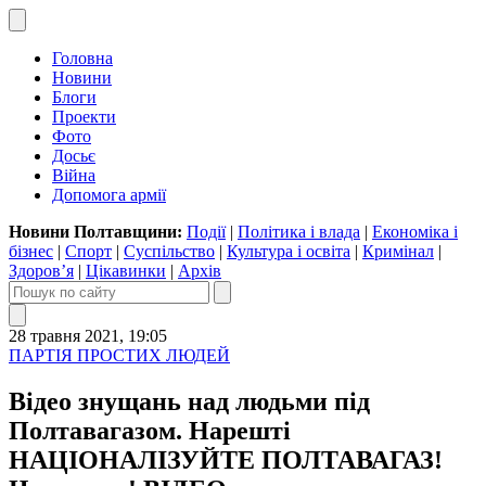
Головна
Новини
Блоги
Проекти
Фото
Досьє
Війна
Допомога армії
Новини Полтавщини:
Події
|
Політика і влада
|
Економіка і
бізнес
|
Спорт
|
Суспільство
|
Культура і освіта
|
Кримінал
|
Здоров’я
|
Цікавинки
|
Архів
28 травня 2021, 19:05
ПАРТІЯ ПРОСТИХ ЛЮДЕЙ
Відео знущань над людьми під
Полтавагазом. Нарешті
НАЦІОНАЛІЗУЙТЕ ПОЛТАВАГАЗ!