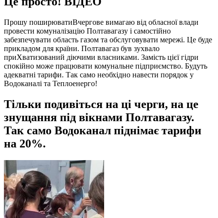
Це просто! ВІДЕО
Прошу поширюватиВчергове вимагаю від обласної влади
провести комуналізацію Полтавагазу і самостійно
забезпечувати область газом та обслуговувати мережі. Це буде
прикладом для країни. Полтавагаз був зухвало
приХватизований діючими власниками. Замість цієї гідри
спокійно може працювати комунальне підприємство. Будуть
адекватні тарифи. Так само необхідно навести порядок у
Водоканалі та Теплоенерго!
Тільки подивіться на ці черги, на це
знущання під вікнами Полтавагазу.
Так само Водоканал піднімає тарифи
на 20%.