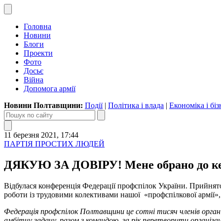
Головна
Новини
Блоги
Проекти
Фото
Досьє
Війна
Допомога армії
Новини Полтавщини:
Події
|
Політика і влада
|
Економіка і біз
11 березня 2021, 17:44
ПАРТІЯ ПРОСТИХ ЛЮДЕЙ
ДЯКУЮ ЗА ДОВІРУ! Мене обрано до кері
Відбулася конференція Федерації профспілок України. Прийня
роботи із трудовими колективами нашої «профспілкової армії»,
Федерація профспілок Полтавщини це сотні тисяч членів орган
амбітну задачу, разом з командою, за рік перетворити організаці