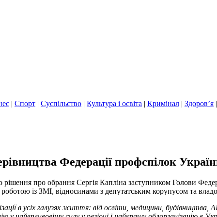
нес
|
Спорт
|
Суспільство
|
Культура і освіта
|
Кримінал
|
Здоров’я
вництва Федерації профспілок України!
то рішення про обрання Сергія Капліна заступником Голови Фед
 роботою із ЗМІ, відносинами з депутатським корупусом та влад
ізації в усіх галузях життя: від освіти, медицини, будівництв
ю у найвпливовішу силу у регіоні і найкращу облорганізацію в Укр