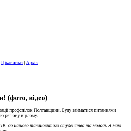
|
Цікавинки
|
Архів
 (фото, відео)
ерації профспілок Полтавщини. Буду займатися питаннями
ою регіону вцілому.
а, АПК до нашого талановитого студенства та молоді. Я маю
аїні.