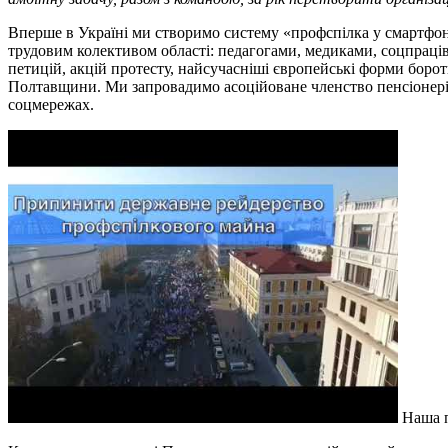
Вперше в Україні ми створимо систему «профспілка у смартфо
трудовим колективом області: педагогами, медиками, соцпрацівн
петицій, акцій протесту, найсучасніші європейські форми боро
Полтавщини. Ми запровадимо асоційоване членство пенсіонерів у
соцмережах.
Наша п