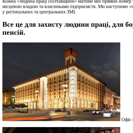
Кожна «людина праці Полтавщини» матиме мій прямий номер те
місцевою владою та власниками підприємств. Ми наступимо «на
у регіональних та центральних ЗМІ.
Все це для захисту людини праці, для бо
пенсій.
Офіс 