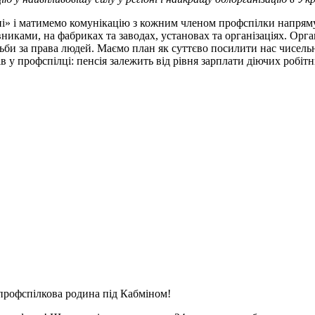
ні» і матимемо комунікацію з кожним членом профспілки напряму
иками, на фабриках та заводах, установах та організаціях. Орга
тьби за права людей. Маємо план як суттєво посилити нас чисель
 профспілці: пенсія залежить від рівня зарплати діючих робітник
рофспілкова родина під Кабміном!