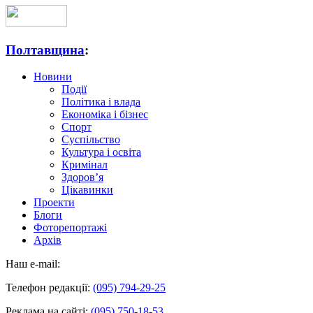
Полтавщина
:
Новини
Події
Політика і влада
Економіка і бізнес
Спорт
Суспільство
Культура і освіта
Кримінал
Здоров’я
Цікавинки
Проекти
Блоги
Фоторепортажі
Архів
Наш e-mail:
Телефон редакції:
(095) 794-29-25
Реклама на сайті:
(095) 750-18-53