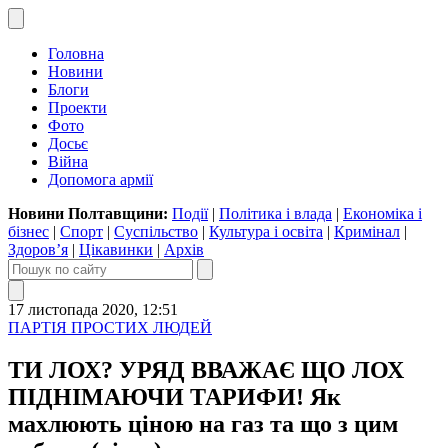
Головна
Новини
Блоги
Проекти
Фото
Досьє
Війна
Допомога армії
Новини Полтавщини:
Події
|
Політика і влада
|
Економіка і
бізнес
|
Спорт
|
Суспільство
|
Культура і освіта
|
Кримінал
|
Здоров’я
|
Цікавинки
|
Архів
17 листопада 2020, 12:51
ПАРТІЯ ПРОСТИХ ЛЮДЕЙ
ТИ ЛОХ? УРЯД ВВАЖАЄ ЩО ЛОХ
ПІДНІМАЮЧИ ТАРИФИ! Як
махлюють ціною на газ та що з цим