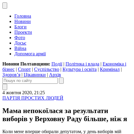
Головна
Новини
Блоги
Проекти
Фото
Досьє
Війна
Допомога армії
Новини Полтавщини:
Події
|
Політика і влада
|
Економіка і
бізнес
|
Спорт
|
Суспільство
|
Культура і освіта
|
Кримінал
|
Здоров’я
|
Цікавинки
|
Архів
4 жовтня 2020, 21:25
ПАРТІЯ ПРОСТИХ ЛЮДЕЙ
Мама непокоїлася за результати
виборів у Верховну Раду більше, ніж я
Коли мене вперше обирали депутатом, у день виборів мій