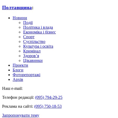
Полтавщина
:
Новини
Події
Політика і влада
Економіка і бізнес
Спорт
Суспільство
Культура і освіта
Кримінал
Здоров’я
Цікавинки
Проекти
Блоги
Фоторепортажі
Архів
Наш e-mail:
Телефон редакції:
(095) 794-29-25
Реклама на сайті:
(095) 750-18-53
Запропонувати тему