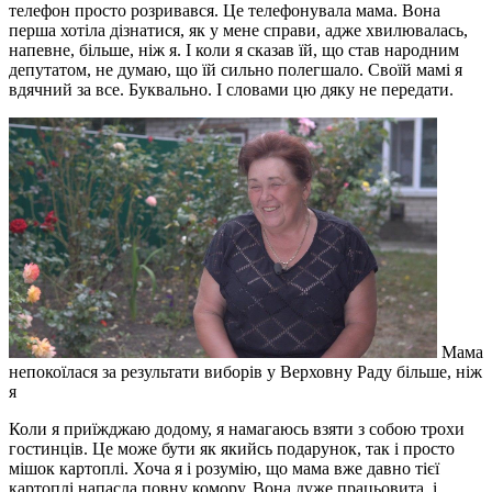
телефон просто розривався. Це телефонувала мама. Вона
перша хотіла дізнатися, як у мене справи, адже хвилювалась,
напевне, більше, ніж я. І коли я сказав їй, що став народним
депутатом, не думаю, що їй сильно полегшало. Своїй мамі я
вдячний за все. Буквально. І словами цю дяку не передати.
Мама
непокоїлася за результати виборів у Верховну Раду більше, ніж
я
Коли я приїжджаю додому, я намагаюсь взяти з собою трохи
гостинців. Це може бути як якийсь подарунок, так і просто
мішок картоплі. Хоча я і розумію, що мама вже давно тієї
картоплі напасла повну комору. Вона дуже працьовита, і