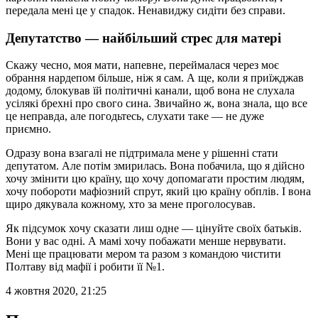
передала мені це у спадок. Ненавиджу сидіти без справи.
Депутатство — найбільший стрес для матері
Скажу чесно, моя мати, напевне, переймалася через моє
обрання нардепом більше, ніж я сам. А ще, коли я приїжджав
додому, блокував їй політичні канали, щоб вона не слухала
усілякі брехні про свого сина. Звичайно ж, вона знала, що все
це неправда, але погодьтесь, слухати таке — не дуже
приємно.
Одразу вона взагалі не підтримала мене у рішенні стати
депутатом. Але потім змирилась. Вона побачила, що я дійсно
хочу змінити цю країну, що хочу допомагати простим людям,
хочу побороти мафіозний спрут, який цю країну обплів. І вона
щиро дякувала кожному, хто за мене проголосував.
Як підсумок хочу сказати лиш одне — цінуйте своїх батьків.
Вони у вас одні. А мамі хочу побажати менше нервувати.
Мені ще працювати мером та разом з командою чистити
Полтаву від мафії і робити її №1.
4 жовтня 2020, 21:25