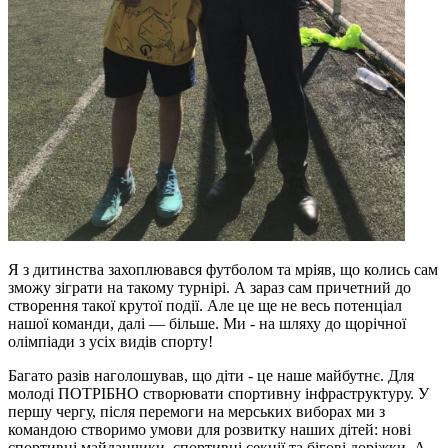
Я з дитинства захоплювався футболом та мріяв, що колись сам
зможу зіграти на такому турнірі. А зараз сам причетний до
створення такої крутої події. Але це ще не весь потенціал
нашої команди, далі — більше. Ми - на шляху до щорічної
олімпіади з усіх видів спорту!
Багато разів наголошував, що діти - це наше майбутнє. Для
молоді ПОТРІБНО створювати спортивну інфраструктуру. У
першу чергу, після перемоги на мерських виборах ми з
командою створимо умови для розвитку наших дітей: нові
спортивні майданчики, спортивні секції та бігові доріжки. А