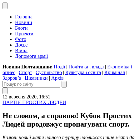
Головна
Новини
Блоги
Проекти
Фото
Досьє
Війна
Допомога армії
Новини Полтавщини:
Події
|
Політика і влада
|
Економіка і
бізнес
|
Спорт
|
Суспільство
|
Культура і освіта
|
Кримінал
|
Здоров’я
|
Цікавинки
|
Архів
12 вересня 2020, 16:51
ПАРТІЯ ПРОСТИХ ЛЮДЕЙ
Не словом, а справою! Кубок Простих
Людей продовжує пропагувати спорт.
Кожен новий матч нашого турніру наближає наше місто до