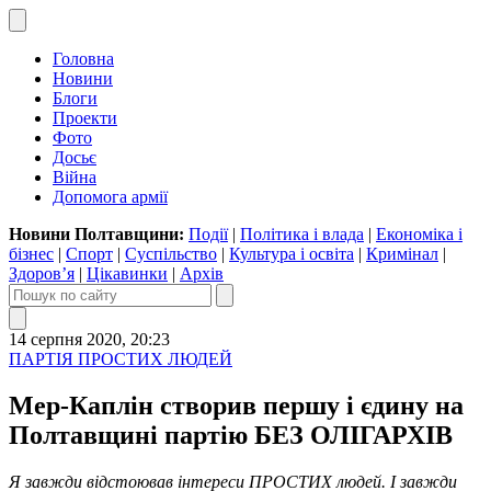
Головна
Новини
Блоги
Проекти
Фото
Досьє
Війна
Допомога армії
Новини Полтавщини:
Події
|
Політика і влада
|
Економіка і
бізнес
|
Спорт
|
Суспільство
|
Культура і освіта
|
Кримінал
|
Здоров’я
|
Цікавинки
|
Архів
14 серпня 2020, 20:23
ПАРТІЯ ПРОСТИХ ЛЮДЕЙ
Мер-Каплін створив першу і єдину на
Полтавщині партію БЕЗ ОЛІГАРХІВ
Я завжди відстоював інтереси ПРОСТИХ людей. І завжди