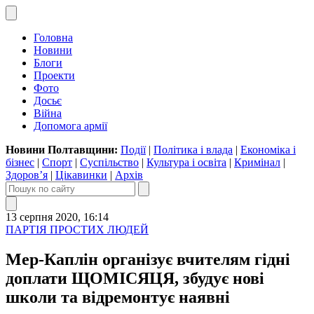
Головна
Новини
Блоги
Проекти
Фото
Досьє
Війна
Допомога армії
Новини Полтавщини:
Події
|
Політика і влада
|
Економіка і
бізнес
|
Спорт
|
Суспільство
|
Культура і освіта
|
Кримінал
|
Здоров’я
|
Цікавинки
|
Архів
13 серпня 2020, 16:14
ПАРТІЯ ПРОСТИХ ЛЮДЕЙ
Мер-Каплін організує вчителям гідні
доплати ЩОМІСЯЦЯ, збудує нові
школи та відремонтує наявні