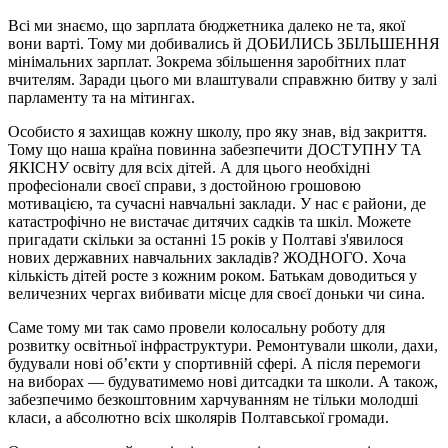
Всі ми знаємо, що зарплата бюджетника далеко не та, якої
вони варті. Тому ми добивались й ДОБИЛИСЬ ЗБІЛЬШЕННЯ
мінімальних зарплат. Зокрема збільшення заробітних плат
вчителям. Заради цього ми влаштували справжню битву у залі
парламенту та на мітингах.
Особисто я захищав кожну школу, про яку знав, від закриття.
Тому що наша країна повинна забезпечити ДОСТУПНУ ТА
ЯКІСНУ освіту для всіх дітей. А для цього необхідні
професіонали своєї справи, з достойною грошовою
мотивацією, та сучасні навчальні заклади. У нас є райони, де
катастрофічно не вистачає дитячих садків та шкіл. Можете
пригадати скільки за останні 15 років у Полтаві з'явилося
нових державних навчальних закладів? ЖОДНОГО. Хоча
кількість дітей росте з кожним роком. Батькам доводиться у
величезних чергах вибивати місце для своєї доньки чи сина.
Саме тому ми так само провели колосальну роботу для
розвитку освітньої інфраструктури. Ремонтували школи, дахи,
будували нові об’єкти у спортивній сфері. А після перемоги
на виборах — будуватимемо нові дитсадки та школи. А також,
забезпечимо безкоштовним харчуванням не тільки молодші
класи, а абсолютно всіх школярів Полтавської громади.