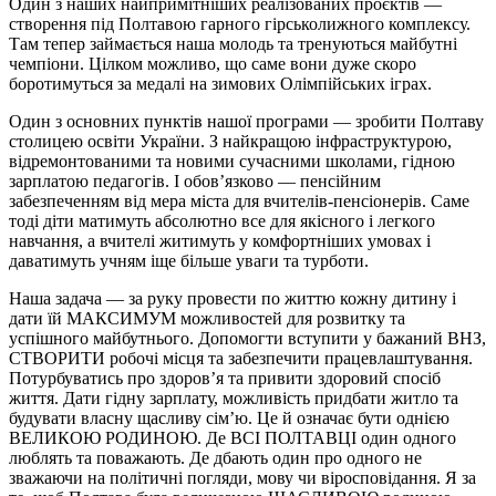
Один з наших найпримітніших реалізованих проєктів —
створення під Полтавою гарного гірськолижного комплексу.
Там тепер займається наша молодь та тренуються майбутні
чемпіони. Цілком можливо, що саме вони дуже скоро
боротимуться за медалі на зимових Олімпійських іграх.
Один з основних пунктів нашої програми — зробити Полтаву
столицею освіти України. З найкращою інфраструктурою,
відремонтованими та новими сучасними школами, гідною
зарплатою педагогів. І обов’язково — пенсійним
забезпеченням від мера міста для вчителів-пенсіонерів. Саме
тоді діти матимуть абсолютно все для якісного і легкого
навчання, а вчителі житимуть у комфортніших умовах і
даватимуть учням іще більше уваги та турботи.
Наша задача — за руку провести по життю кожну дитину і
дати їй МАКСИМУМ можливостей для розвитку та
успішного майбутнього. Допомогти вступити у бажаний ВНЗ,
СТВОРИТИ робочі місця та забезпечити працевлаштування.
Потурбуватись про здоров’я та привити здоровий спосіб
життя. Дати гідну зарплату, можливість придбати житло та
будувати власну щасливу сім’ю. Це й означає бути однією
ВЕЛИКОЮ РОДИНОЮ. Де ВСІ ПОЛТАВЦІ один одного
люблять та поважають. Де дбають один про одного не
зважаючи на політичні погляди, мову чи віросповідання. Я за