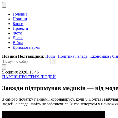
Головна
Новини
Блоги
Проекти
Фото
Досьє
Війна
Допомога армії
Новини Полтавщини:
Події
|
Політика і влада
|
Економіка і біз
5 серпня 2020, 13:45
ПАРТІЯ ПРОСТИХ ЛЮДЕЙ
Завжди підтримував медиків — від модерн
З самого початку пандемії коронавірусу, коли у Полтаві від
людей, а влада навіть не забезпечила їх транспортом у на