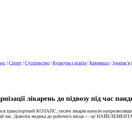
нес
|
Спорт
|
Суспільство
|
Культура і освіта
|
Кримінал
|
Здоров’я
ізації лікарень до підвозу під час панд
бувався транспортний КОЛАПС, тисячі лікарів кинули напризвол
йважчий час. Довезти медика до робочого місця — це НАЙЕЛЕМ