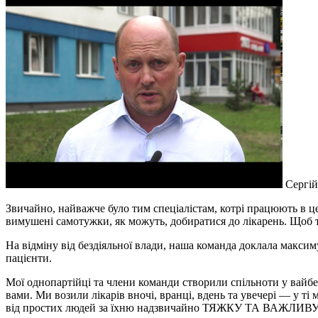
Сергій 
Звичайно, найважче було тим спеціалістам, котрі працюють в цен
вимушені самотужки, як можуть, добиратися до лікарень. 
На відміну від бездіяльної влади, наша команда доклала максиму
пацієнти.
Мої однопартійці та члени команди створили спільноти у вайбер
вами. Ми возили лікарів вночі, вранці, вдень та увечері — 
від простих людей за їхню надзвичайно ТЯЖКУ ТА ВАЖЛИВ