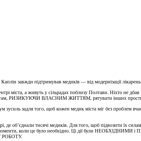
Каплін завжди підтримував медиків — від модернізації лікарень 
трі міста, а живуть у сільрадах поблизу Полтави. Ніхто не дбав 
Щоб там, РИЗИКУЮЧИ ВЛАСНИМ ЖИТТЯМ, рятувати інших прости
м зусиль задля того, щоб кожен медик міста міг без проблем вчас
і, де об’єднали тисячі медиків. Для того, щоб підвозити їх сила
у ті моменти, коли це було необхідно. Ці дії були НЕОБХІДНИ
У РОБОТУ.