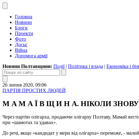
Головна
Новини
Блоги
Проекти
Фото
Досьє
Війна
Допомога армії
Новини Полтавщини:
Події
|
Політика і влада
|
Економіка і біз
26 липня 2020, 09:06
ПАРТІЯ ПРОСТИХ ЛЮДЕЙ
М А М А Ї В Щ И Н А. НІКОЛИ ЗНОВУ! Не
Через партію олігарха, продаючи олігарху Полтаву, Мамай вести
при «шамотах та удавах».
До речі, якщо «кандидат у мери від олігарха» переможе, - малий 