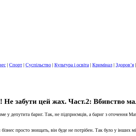
нес
|
Спорт
|
Суспільство
|
Культура і освіта
|
Кримінал
|
Здоров’я
 забути цей жах. Част.2: Вбивство мал
ме у депутита бариг. Так, не підприємців, а бариг з оточення М
бізнес просто знищать, він буде не потрібен. Так було у інших мі