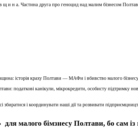
в щ и н а. Частина друга про геноцид над малим бізнесом Полт
щина: історія краху Полтави — МАФи і вбивство малого бізнес
тави: податкові канікули, мікрокредити, особисту підтримку но
і збиратися і координувати наші дії та розвивати підприємцниц
для малого бімзнесу Полтави, бо сам із