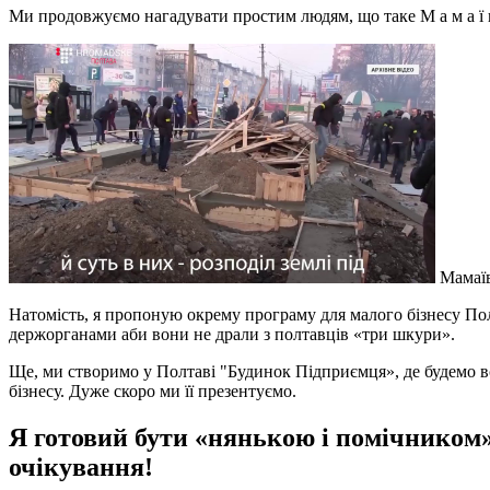
Ми продовжуємо нагадувати простим людям, що таке М а м а ї 
Мамаїв
Натомість, я пропоную окрему програму для малого бізнесу Пол
держорганами аби вони не драли з полтавців «три шкури».
Ще, ми створимо у Полтаві "Будинок Підприємця», де будемо вс
бізнесу. Дуже скоро ми її презентуємо.
Я готовий бути «нянькою і помічником» 
очікування!