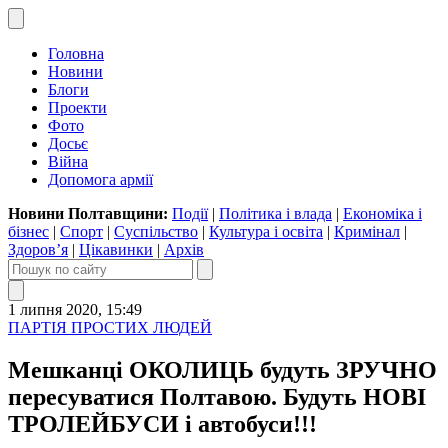
Головна
Новини
Блоги
Проекти
Фото
Досьє
Війна
Допомога армії
Новини Полтавщини:
Події
|
Політика і влада
|
Економіка і
бізнес
|
Спорт
|
Суспільство
|
Культура і освіта
|
Кримінал
|
Здоров’я
|
Цікавинки
|
Архів
1 липня 2020, 15:49
ПАРТІЯ ПРОСТИХ ЛЮДЕЙ
Мешканці ОКОЛИЦЬ будуть ЗРУЧНО
пересуватися Полтавою. Будуть НОВІ
ТРОЛЕЙБУСИ і автобуси!!!