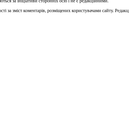
ться за ініціативи сторонніх осіб і не є редакційними.
ті за зміст коментарів, розміщених користувачами сайту. Редакці