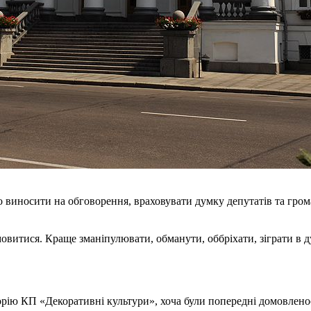
виносити на обговорення, враховувати думку депутатів та громадс
овитися. Краще зманіпулювати, обманути, оббріхати, зіграти в ду
торію КП «Декоративні культури», хоча були попередні домовлено