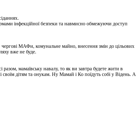
сіданнях.
нормами інфекційної безпеки та навмисно обмежуючи доступ
ергові МАФи, комунальне майно, внесення змін до цільових
ляху вже не буде.
 разом, мамаївську навалу, то як ви завтра будете жити в
 своїм дітям та онукам. Ну Мамай і Ко поїдуть собі у Відень. А