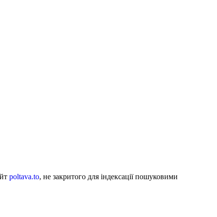
айт
poltava.to
, не закритого для індексації пошуковими