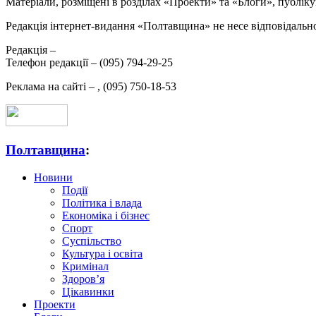
Матеріали, розміщені в розділах «Проекти» та «Блоги», публікую
Редакція інтернет-видання «Полтавщина» не несе відповідальнос
Редакція –
Телефон редакції –
(095) 794-29-25
Реклама на сайті –
,
(095) 750-18-53
Полтавщина
:
Новини
Події
Політика і влада
Економіка і бізнес
Спорт
Суспільство
Культура і освіта
Кримінал
Здоров’я
Цікавинки
Проекти