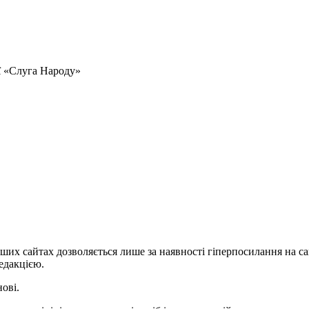
ії «Слуга Народу»
ших сайтах дозволяється лише за наявності гіперпосилання на с
едакцією.
нові.