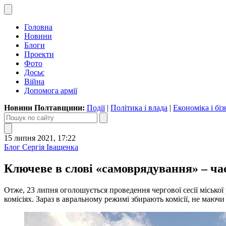
Головна
Новини
Блоги
Проекти
Фото
Досьє
Війна
Допомога армії
Новини Полтавщини:
Події
|
Політика і влада
|
Економіка і біз
15 липня 2021, 17:22
Блог Сергія Іващенка
Ключеве в слові «самоврядування» – час
Отже, 23 липня оголошується проведення чергової сесії міської 
комісіях. Зараз в авральному режимі збирають комісії, не маючи