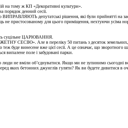
акцій на тому ж КП «Декоративні культури».
 порядок денний сесії.
но ВИПРАВЛЯЮТЬ депутатські рішення, які були прийнятті на за
гідь не пристосованому для цього приміщення, нехтуючи усіма 
есь суцільне ЦАРЮВАННЯ.
НУ СЕСІЮ». Але в переліку 50 питань з десяток земельних, ч
еж буде винесене вже цієї сесії. А це означає, що зворотного ш
я випалене поле і забудовані парки.
о люди не вміли об’єднуватися. Якщо ми не зупинимо сьогодні всі
серед яких бетонних джунглів гуляти? Як ви будете дивитися в очі