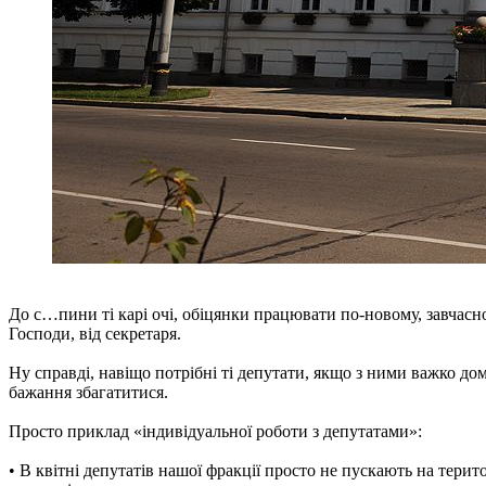
До с…пини ті карі очі, обіцянки працювати по-новому, завчасно 
Господи, від секретаря.
Ну справді, навіщо потрібні ті депутати, якщо з ними важко дом
бажання збагатитися.
Просто приклад «індивідуальної роботи з депутатами»:
• В квітні депутатів нашої фракції просто не пускають на тери