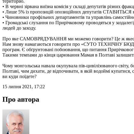
територію.
• В червні зірвана виїзна комісія у складі депутатів різних фр
• Лише 5% із пропозицій опозиційних депутатів СТАВИТЬСЯ на
• Чиновники профільних департаментів та управлінь самостій
• Громадські слухання по Прирічковому проводяться у заздале
людей до заходу.
Про яке САМОВРЯДУВАННЯ ми можемо говорити? Це ж як
Нам знову намагаються говорити про «СУТО ТЕХНІЧНУ БЮДЖЕТ
програм. Є обґрунтовані побоювання, що питання Прирічкового т
Такими темпами до кінця царювання Мамая в Полтаві залишитьс
Чому монгольська навала окупувала пів-цивілізованого світу, б
Полтаві, чим дихати, де відпочивати, в якій водоймі купатися, 
ви куди поїдете?
15 липня 2021, 17:22
Про автора