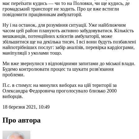
має переїхати кудись — чи то на Половки, чи ще кудись, де
громадський транспорт не ходить. Про це вже встигли
повідомити працівникам амбулаторії.
Ну і на останок, для розуміння ситуації. Уже найближчим
часом цей район планують активно забудовуватися. Кількість
мешканців, потенційних клієнтів амбулаторії, може
збільшитися ще на декілька тисяч. І всі вони будуть позбавлені
найпотрібніших послуг: забір аналізів, перевірка кардіограми,
маніпуляції з уколами тощо.
Ми вже звернулися з відповідними запитами до міської влади.
Будемо контролювати процес та шукати розв'язання
проблеми.
П.с. в стимул: на минулих виборах на цій території за
Олександра Федоровича проголосувало близько 2000
виборців.
18 березня 2021, 10:49
Про автора