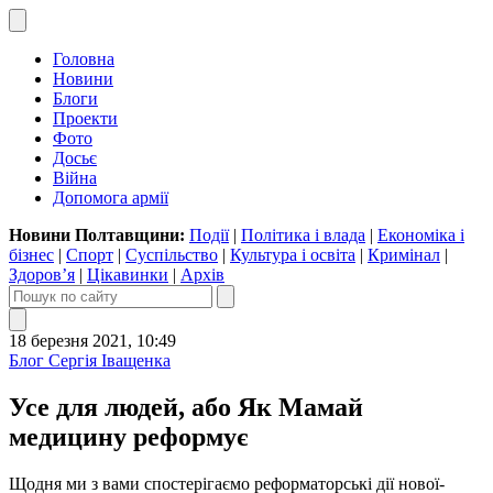
Головна
Новини
Блоги
Проекти
Фото
Досьє
Війна
Допомога армії
Новини Полтавщини:
Події
|
Політика і влада
|
Економіка і
бізнес
|
Спорт
|
Суспільство
|
Культура і освіта
|
Кримінал
|
Здоров’я
|
Цікавинки
|
Архів
18 березня 2021, 10:49
Блог Сергія Іващенка
Усе для людей, або Як Мамай
медицину реформує
Щодня ми з вами спостерігаємо реформаторські дії нової-