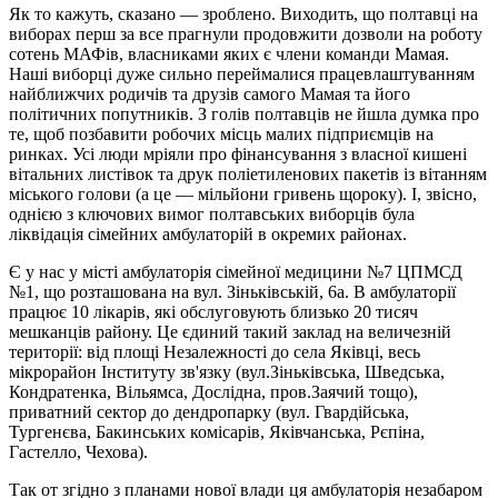
Як то кажуть, сказано — зроблено. Виходить, що полтавці на
виборах перш за все прагнули продовжити дозволи на роботу
сотень МАФів, власниками яких є члени команди Мамая.
Наші виборці дуже сильно переймалися працевлаштуванням
найближчих родичів та друзів самого Мамая та його
політичних попутників. З голів полтавців не йшла думка про
те, щоб позбавити робочих місць малих підприємців на
ринках. Усі люди мріяли про фінансування з власної кишені
вітальних листівок та друк поліетиленових пакетів із вітанням
міського голови (а це — мільйони гривень щороку). І, звісно,
однією з ключових вимог полтавських виборців була
ліквідація сімейних амбулаторій в окремих районах.
Є у нас у місті амбулаторія сімейної медицини №7 ЦПМСД
№1, що розташована на вул. Зіньківській, 6а. В амбулаторії
працює 10 лікарів, які обслуговують близько 20 тисяч
мешканців району. Це єдиний такий заклад на величезній
території: від площі Незалежності до села Яківці, весь
мікрорайон Інституту зв'язку (вул.Зіньківська, Шведська,
Кондратенка, Вільямса, Дослідна, пров.Заячий тощо),
приватний сектор до дендропарку (вул. Гвардійська,
Тургенєва, Бакинських комісарів, Яківчанська, Рєпіна,
Гастелло, Чехова).
Так от згідно з планами нової влади ця амбулаторія незабаром