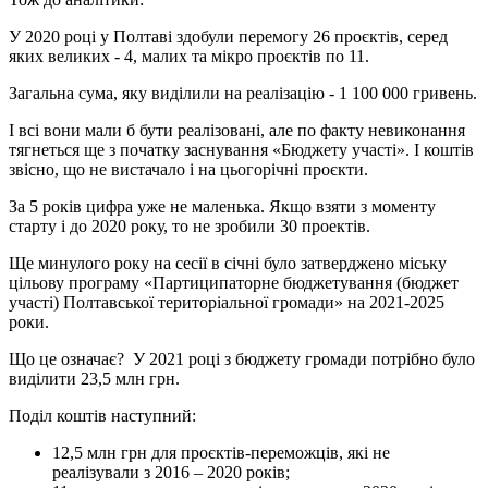
У 2020 році у Полтаві здобули перемогу 26 проєктів, серед
яких великих - 4, малих та мікро проєктів по 11.
Загальна сума, яку виділили на реалізацію - 1 100 000 гривень.
І всі вони мали б бути реалізовані, але по факту невиконання
тягнеться ще з початку заснування «Бюджету участі». І коштів
звісно, що не вистачало і на цьогорічні проєкти.
За 5 років цифра уже не маленька. Якщо взяти з моменту
старту і до 2020 року, то не зробили 30 проектів.
Ще минулого року на сесії в січні було затверджено міську
цільову програму «Партиципаторне бюджетування (бюджет
участі) Полтавської територіальної громади» на 2021-2025
роки.
Що це означає? У 2021 році з бюджету громади потрібно було
виділити 23,5 млн грн.
Поділ коштів наступний:
12,5 млн грн для проєктів-переможців, які не
реалізували з 2016 – 2020 років;