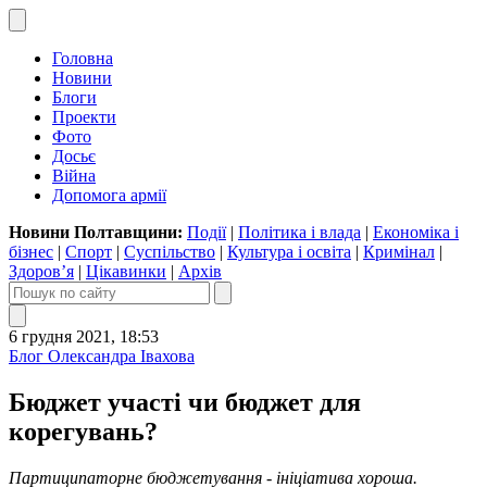
Головна
Новини
Блоги
Проекти
Фото
Досьє
Війна
Допомога армії
Новини Полтавщини:
Події
|
Політика і влада
|
Економіка і
бізнес
|
Спорт
|
Суспільство
|
Культура і освіта
|
Кримінал
|
Здоров’я
|
Цікавинки
|
Архів
6 грудня 2021, 18:53
Блог Олександра Івахова
Бюджет участі чи бюджет для
корегувань?
Партиципаторне бюджетування - ініціатива хороша.