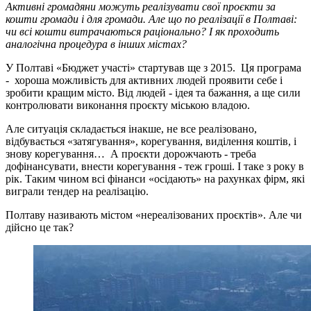
Активні громадяни можуть реалізувати свої проєкти за
кошти громади і для громади. Але що по реалізації в Полтаві:
чи всі кошти витрачаються раціонально? І як проходить
аналогічна процедура в інших містах?
У Полтаві «Бюджет участі» стартував ще з 2015. Ця програма
- хороша можливість для активних людей проявити себе і
зробити кращим місто. Від людей - ідея та бажання, а ще сили
контролювати виконання проєкту міською владою.
Але ситуація складається інакше, не все реалізовано,
відбувається «затягування», корегування, виділення коштів, і
знову корегування… А проєкти дорожчають - треба
дофінансувати, внести корегування - теж гроші. І таке з року в
рік. Таким чином всі фінанси «осідають» на рахунках фірм, які
виграли тендер на реалізацію.
Полтаву називають містом «нереалізованих проєктів». Але чи
дійсно це так?