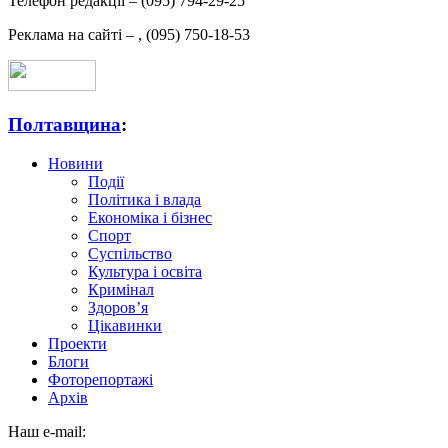
Телефон редакції –
(095) 794-29-25
Реклама на сайті –
,
(095) 750-18-53
Полтавщина
:
Новини
Події
Політика і влада
Економіка і бізнес
Спорт
Суспільство
Культура і освіта
Кримінал
Здоров’я
Цікавинки
Проекти
Блоги
Фоторепортажі
Архів
Наш e-mail: