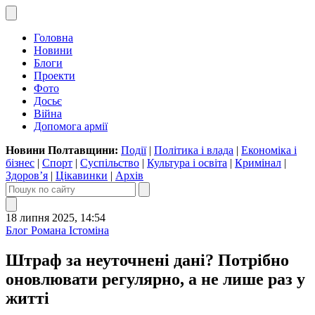
Головна
Новини
Блоги
Проекти
Фото
Досьє
Війна
Допомога армії
Новини Полтавщини:
Події
|
Політика і влада
|
Економіка і
бізнес
|
Спорт
|
Суспільство
|
Культура і освіта
|
Кримінал
|
Здоров’я
|
Цікавинки
|
Архів
18 липня 2025, 14:54
Блог Романа Істоміна
Штраф за неуточнені дані? Потрібно
оновлювати регулярно, а не лише раз у
житті