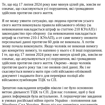
Те, що від 17 липня 2024 року вже минув цілий рік, зовсім не
означає, що скасовуються усі порушення, які громадянин
здійснив протягом свого життя.
Я не можу уявити ситуацію, що людина протягом усього
свого життя виконувала правила військового обліку (за
невиконання накладається штраф за статтею 210 КУпАП) і
законодавство про оборону (за невиконання накладається
штраф за статтею 210-1 КУпАП), а от саме вимогу оновити
персональні данні протягом 60 днів не виконала. А потім
знову почала виконувати. Якщо чоловік не виконав вимогу
цю конкретну вимогу, то напевно у нього є й інші порушення.
І те, що від 17 липня 2024 року вже минув цілий рік, зовсім не
означає, що анульовуються усі порушення, які громадянин
здійснив протягом свого життя. Окремо - якщо чоловік
протягом цього року так і не оновив свої данні. Як і не
скасовується вимога мати при собі військово-обліковий
документ і надавати його для перевірки поліції або
військовослужбовцям ТЦК та СП.
Зрештою накладання штрафів ніколи і не було основною
метою діяльності ТЦК та СП. Для нас головне, щоб у базі
даних інформація була актуальною. А першочергове завдання
в умовах російської війни проти України - поповнення лав
Збройних Сил України. Якщо під час перевірки документів