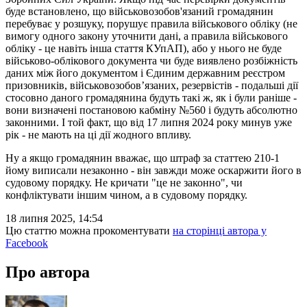
буде встановлено, що військовозобов'язаний громадянин
перебуває у розшуку, порушує правила військового обліку (не
вимогу одного закону уточнити дані, а правила військового
обліку - це навіть інша стаття КУпАП), або у нього не буде
військово-облікового документа чи буде виявлено розбіжність
даних між його документом і Єдиним державним реєстром
призовників, військовозобов’язаних, резервістів - подальші дії
стосовно даного громадянина будуть такі ж, як і були раніше -
вони визначені постановою кабміну №560 і будуть абсолютно
законними. І той факт, що від 17 липня 2024 року минув уже
рік - не мають на ці дії жодного впливу.
Ну а якщо громадянин вважає, що штраф за статтею 210-1
йому виписали незаконно - він завжди може оскаржити його в
судовому порядку. Не кричати "це не законно", чи
конфліктувати іншим чином, а в судовому порядку.
18 липня 2025, 14:54
Цю статтю можна прокоментувати
на сторінці автора у
Facebook
Про автора