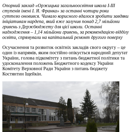
Опорний заклад «Оржицька
загальноосвітня школа І-ІІІ
ступенів імені І. Я. Франка
»
за останні чотири роки
суттєво
онови
вся
.
Ч
имало корисного
в
далося зробити
завдяки
ініціативам нардепа, який вже залучив понад 2,7 мільйони
гривень
з Держбюджету
для цієї школи. Останні
надходження – 1,14 мільйони гр
ивень, за рекомендацією відділу
о
світи
,
спрямували на кап
італьний ремонт другого поверху
Осучаснення та розвиток освітніх закладів свого округу – це
один із напрямів, яким постійно опікується народний депутат
України, голова підкомітету з питань бюджетної політики та
удосконалення положень Бюджетного кодексу України
Комітету Верховної Ради України з питань бюджету
Костянтин Іщейкін.