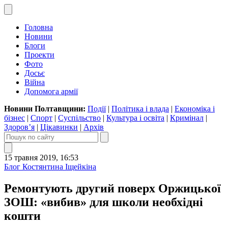
Головна
Новини
Блоги
Проекти
Фото
Досьє
Війна
Допомога армії
Новини Полтавщини:
Події
|
Політика і влада
|
Економіка і
бізнес
|
Спорт
|
Суспільство
|
Культура і освіта
|
Кримінал
|
Здоров’я
|
Цікавинки
|
Архів
15 травня 2019, 16:53
Блог Костянтина Іщейкіна
Ремонтують другий поверх Оржицької
ЗОШ: «вибив» для школи необхідні
кошти