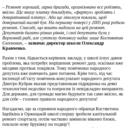
– Ремонт хороший, гарна бригада, організовано все роблять,
якісно. Ще внизу плитку докладуть,
«
фартух
»
зроблять і
декоративний плінтус. Аби ще лінолеум поклали, щоб
довершений вигляд був. На першому поверсі у 2005 році робили
ремонт. Спасибі, що кошти виділили на цей ремонт.
Депутатів багато різних рівнів, і свої депутати були у
Верховній раді, але суттєву допомогу надає лише Костянтин
Євгенович,
–
зазначає директор школи Олександр
Кравченко.
Разом з тим, бідкається керівник закладу, у школі існує давня
проблема, яка потребує вирішення: ремонт даху, оскільки вже
місцями протікає покрівля. Тому помічники народного
депутата вже вивчають дане питання. Крім того, під час
інспекції об’єкту помічник-консультант народного депутата
Дмитро Кубрак вказав представникам підрядника на деякі
технологічні недоліки та попросив їх невідкладно виправити.
Для держави, для громади маємо будувати так само якісно, як
для себе – головне правило народного депутата!
Нагадаємо, що за сприяння народного обранця Костянтина
Іщейкіна в Оржицькій школі спершу зробили капітальний
ремонт спортзалу, потім частково замінили віконні блоки,
поклали нову бруківку на подвір’ї