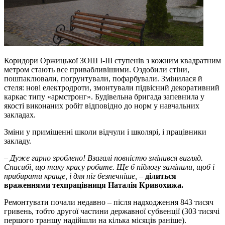
Коридори Оржицької ЗОШ І-ІІІ ступенів з кожним квадратним
метром стають все привабливішими. Оздобили стіни,
пошпаклювали, поґрунтували, пофарбували. Змінилася й
стеля: нові електродроти, змонтували підвісний декоративний
каркас типу «армстронг». Будівельна бригада запевнила у
якості виконаних робіт відповідно до норм у навчальних
закладах.
Зміни у приміщенні школи відчули і школярі, і працівники
закладу.
–
Дуже гарно зроблено! Взагалі повністю змінився вигляд.
Спасибі, що таку красу робите. Ще б підлогу замінили, щоб і
прибирати краще, і для ніг безпечніше,
–
ділиться
враженнями техпрацівниця Наталія
Кривохижа
.
Ремонтувати почали недавно – після надходження 843 тисяч
гривень, тобто другої частини державної субвенції (303 тисячі
першого траншу надійшли на кілька місяців раніше).