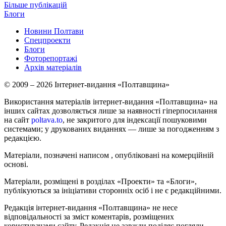
Більше публікацій
Блоги
Новини Полтави
Спецпроекти
Блоги
Фоторепортажі
Архів матеріалів
© 2009 – 2026 Інтернет-видання «Полтавщина»
Використання матеріалів інтернет-видання «Полтавщина» на
інших сайтах дозволяється лише за наявності гіперпосилання
на сайт
poltava.to
, не закритого для індексації пошуковими
системами; у друкованих виданнях — лише за погодженням з
редакцією.
Матеріали, позначені написом
, опубліковані на комерційній
основі.
Матеріали, розміщені в розділах «Проекти» та «Блоги»,
публікуються за ініціативи сторонніх осіб і не є редакційними.
Редакція інтернет-видання «Полтавщина» не несе
відповідальності за зміст коментарів, розміщених
користувачами сайту. Редакція не завжди поділяє погляди