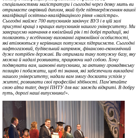
спеціальностями магістратури і сьогодні через деяку мить ви
отримаєте омріяний диплом, який буде підтвердженням вашої
кваліфікації освітньо-кваліфікаціного рівня «магістра».
Сьогодні майже 700 випускників закінчує ВУЗ і в цій залі
присутні кращі з кращих випускників нашого університету. Ми
завершуємо навчання в ювілейний рік і ті добрі традиції, які
полягають у всебічному вихованні гармонійної особистості,
які втілюються у керівниках потужних підприємств. Сьогодні
нафтогазовий, будівельний напрямок, фінансово-економічний
дуже потрібен державі. Ви отримали таку потужну базу, яку
можна й надалі розвивати, працюючи над собою. Хочу
подякувати вам, шановні випускники, за активну громадянську
позицію і побажати, щоб ті знання, які забезпечили викладачі
нашого університету, надали вам змогу досягати успіхів у
житті, розвивати свої професійні здібності. Пам’ятайте
свою alma mater, двері ПНТУ для вас завжди відкриті. В добру
путь, дорогі наші випускники!
».