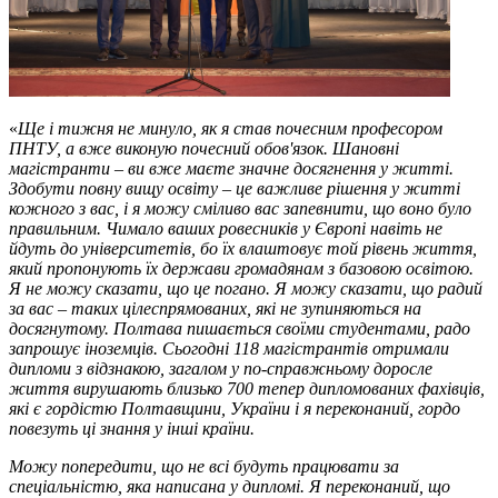
«
Ще і тижня не минуло, як я став почесним професором
ПНТУ, а вже виконую почесний обов'язок. Шановні
магістранти – ви вже маєте значне досягнення у житті.
Здобути повну вищу освіту – це важливе рішення у житті
кожного з вас, і я можу сміливо вас запевнити, що воно було
правильним. Чимало ваших ровесників у Європі навіть не
йдуть до університетів, бо їх влаштовує той рівень життя,
який пропонують їх держави громадянам з базовою освітою.
Я не можу сказати, що це погано. Я можу сказати, що радий
за вас – таких цілеспрямованих, які не зупиняються на
досягнутому. Полтава пишається своїми студентами, радо
запрошує іноземців. Сьогодні 118 магістрантів отримали
дипломи з відзнакою, загалом у по-справжньому доросле
життя вирушають близько 700 тепер дипломованих фахівців,
які є гордістю Полтавщини, України і я переконаний, гордо
повезуть ці знання у інші країни.
Можу попередити, що не всі будуть працювати за
спеціальністю, яка написана у дипломі. Я переконаний, що