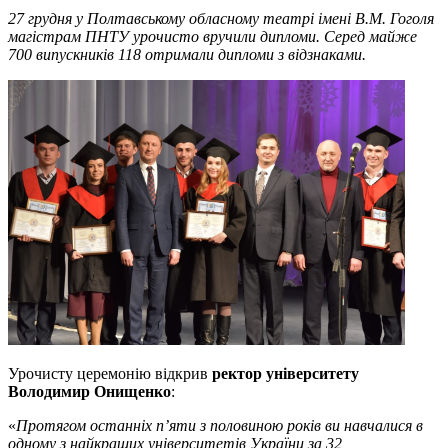
27 грудня у Полтавському обласному театрі імені В.М. Гоголя
магістрам ПНТУ урочисто вручили дипломи. Серед майже
700 випускників 118 отримали дипломи з відзнаками.
Урочисту церемонію відкрив
ректор університету
Володимир Онищенко
:
«
Протягом останніх п’яти з половиною років ви навчалися в
одному з найкращих університетів України за 32