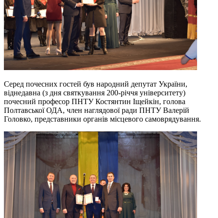
Серед почесних гостей був народний депутат України,
віднедавна (з дня святкування 200-річчя університету)
почесний професор ПНТУ Костянтин Іщейкін, голова
Полтавської ОДА, член наглядової ради ПНТУ Валерій
Головко, представники органів місцевого самоврядування.