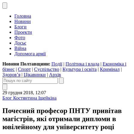
Головна
Новини
Блоги
Проекти
Фото
Досьє
Війна
Допомога армії
Новини Полтавщини:
Події
|
Політика і влада
|
Економіка і
бізнес
|
Спорт
|
Суспільство
|
Культура і освіта
|
Кримінал
|
Здоров’я
|
Цікавинки
|
Архів
29 грудня 2018, 12:07
Блог Костянтина Іщейкіна
Почесний професор ПНТУ привітав
магістрів, які отримали дипломи в
ювілейному для університету році