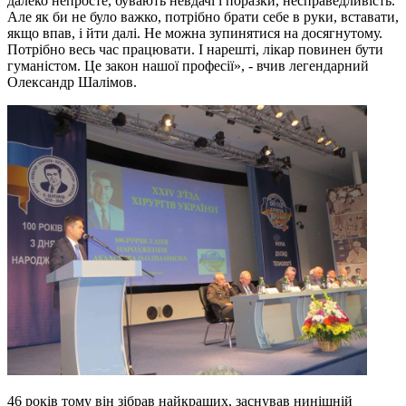
далеко непросте, бувають невдачі і поразки, несправедливість.
Але як би не було важко, потрібно брати себе в руки, вставати,
якщо впав, і йти далі. Не можна зупинятися на досягнутому.
Потрібно весь час працювати. І нарешті, лікар повинен бути
гуманістом. Це закон нашої професії», - вчив легендарний
Олександр Шалімов.
46 років тому він зібрав найкращих, заснував нинішній