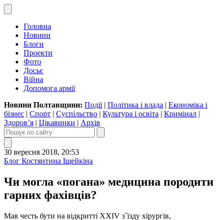
Головна
Новини
Блоги
Проекти
Фото
Досьє
Війна
Допомога армії
Новини Полтавщини:
Події
|
Політика і влада
|
Економіка і
бізнес
|
Спорт
|
Суспільство
|
Культура і освіта
|
Кримінал
|
Здоров’я
|
Цікавинки
|
Архів
30 вересня 2018, 20:53
Блог Костянтина Іщейкіна
Чи могла «погана» медицина породити
гарних фахівців?
Мав честь бути на відкритті XXIV з`їзду хірургів,