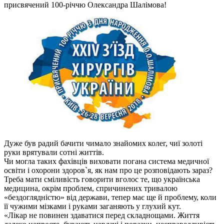
присвячений 100-річчю Олександра Шалімова!
Дуже був радий бачити чимало знайомих колег, чиї золоті
руки врятували сотні життів.
Чи могла таких фахівців виховати погана система медичної
освіти і охорони здоров`я, як нам про це розповідають зараз?
Треба мати сміливість говорити вголос те, що українська
медицина, окрім проблем, спричинених тривалою
«бездоглядністю» від держави, тепер має ще й проблему, коли
її чужими мізками і руками заганяють у глухий кут.
«Лікар не повинен здаватися перед складнощами. Життя