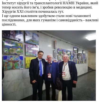
Інститут хірургії та трансплантології НАМН України, який
тепер носить його ім‘я, і зробив революцію в медицині.
Хірургія ХХІ століття починалась тут.
І ще одним важливим здобутком стали нові талановиті
послідовники, для яких гуманізм і самовідданість - важливі
цінності.