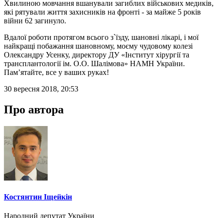
Хвилиною мовчання вшанували загиблих військових медиків,
які рятували життя захисників на фронті - за майже 5 років
війни 62 загинуло.
Вдалої роботи протягом всього з`їзду, шановні лікарі, і мої
найкращі побажання шановному, моєму чудовому колезі
Олександру Усенку, директору ДУ «Інститут хірургії та
трансплантології ім. О.О. Шалімова» НАМН України.
Пам’ятайте, все у ваших руках!
30 вересня 2018, 20:53
Про автора
Костянтин Іщейкін
Народний депутат України