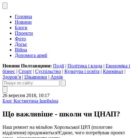
Головна
Новини
Блоги
Проекти
Фото
Досьє
Війна
Допомога армії
Новини Полтавщини:
Події
|
Політика і влада
|
Економіка і
бізнес
|
Спорт
|
Суспільство
|
Культура і освіта
|
Кримінал
|
Здоров’я
|
Цікавинки
|
Архів
26 вересня 2018, 10:17
Блог Костянтина Іщейкіна
Що важливіше - школи чи ЦНАП?
Наш ремонт на мільйон Хорольської ЦРЛ (пологове
відділення) продовжиться!Єдине, чого потребував проект