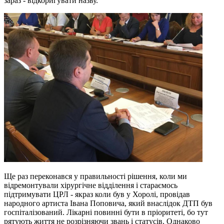
зараз - відкоригувати назву.
Ще раз переконався у правильності рішення, коли ми
відремонтували хірургічне відділення і стараємось
підтримувати ЦРЛ - якраз коли був у Хоролі, провідав
народного артиста Івана Поповича, який внаслідок ДТП був
госпіталізований. Лікарні повинні бути в пріоритеті, бо тут
рятують життя не розрізняючи звань і статусів. Однаково