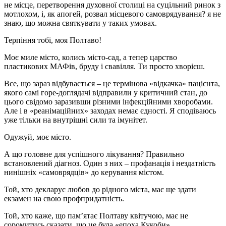
не місце, перетворення духовної столиці на суцільний ринок з
мотлохом, і, як апогей, розвал місцевого самоврядування? я не
знаю, що можна святкувати у таких умовах.
Терпіння тобі, моя Полтаво!
Моє миле місто, колись місто-сад, а тепер царство
пластикових МАФів, бруду і свавілля. Ти просто хворієш.
Все, що зараз відбувається – це термінова «відкачка» пацієнта,
якого самі горе-доглядачі відправили у критичний стан, до
цього свідомо заразивши різними інфекційними хворобами.
Але і в «реанімаційних» заходах немає єдності. Я сподіваюсь
уже тільки на внутрішні сили та імунітет.
Одужуй, моє місто.
А що головне для успішного лікування? Правильно
встановлений діагноз. Один з них – профанація і нездатність
нинішніх «самоврядців» до керування містом.
Той, хто декларує любов до рідного міста, має ще здати
екзамен на свою профпридатність.
Той, хто каже, що пам’ятає Полтаву квітучою, має не
соромитись сказати, що це була «епоха Кукоби».