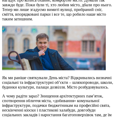
нагадує про колись охайне, комфортне місто. Думали так
завжди буде. Поки були ті, хто любив місто, дбали про нього.
Тепер ми лише згадуємо вимиті вулиці, прибраний сніг,
сміття, впорядковані парки і все те, що робило наше місто
таким затишним.
Як ми раніше святкували День міста? Відкривались визначні
соціальні та інфраструктурні об’єкти – шляхопроводи, школи,
будинки культури, палаци дозвілля. Місто розбудовувалось.
А чому радіти зараз? Знищення архітектурних пам’яток,
спотворення обличчя міста, «добивання» комунальної
інфраструктури, подачки бюджетникам на професійні свята,
нескінченні кіоски і пластикові халабуди, довгобуди
соціальних закладів і наростання багатоповерхівок там, де їм