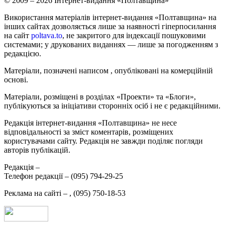
© 2009 – 2026 Інтернет-видання «Полтавщина»
Використання матеріалів інтернет-видання «Полтавщина» на
інших сайтах дозволяється лише за наявності гіперпосилання
на сайт
poltava.to
, не закритого для індексації пошуковими
системами; у друкованих виданнях — лише за погодженням з
редакцією.
Матеріали, позначені написом
, опубліковані на комерційній
основі.
Матеріали, розміщені в розділах «Проекти» та «Блоги»,
публікуються за ініціативи сторонніх осіб і не є редакційними.
Редакція інтернет-видання «Полтавщина» не несе
відповідальності за зміст коментарів, розміщених
користувачами сайту. Редакція не завжди поділяє погляди
авторів публікацій.
Редакція –
Телефон редакції –
(095) 794-29-25
Реклама на сайті –
,
(095) 750-18-53