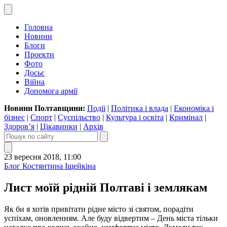
Головна
Новини
Блоги
Проекти
Фото
Досьє
Війна
Допомога армії
Новини Полтавщини:
Події
|
Політика і влада
|
Економіка і
бізнес
|
Спорт
|
Суспільство
|
Культура і освіта
|
Кримінал
|
Здоров’я
|
Цікавинки
|
Архів
23 вересня 2018, 11:00
Блог Костянтина Іщейкіна
Лист моїй рідній Полтаві і землякам
Як би я хотів привітати рідне місто зі святом, порадіти
успіхам, оновленням. Але буду відвертим – День міста тільки