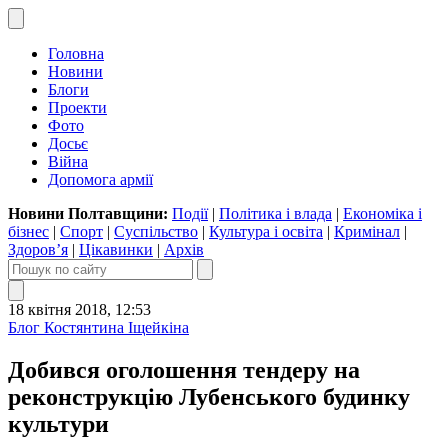
Головна
Новини
Блоги
Проекти
Фото
Досьє
Війна
Допомога армії
Новини Полтавщини:
Події
|
Політика і влада
|
Економіка і
бізнес
|
Спорт
|
Суспільство
|
Культура і освіта
|
Кримінал
|
Здоров’я
|
Цікавинки
|
Архів
18 квітня 2018, 12:53
Блог Костянтина Іщейкіна
Добився оголошення тендеру на
реконструкцію Лубенського будинку
культури