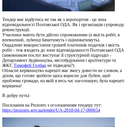
Тендер має відбутись не так як з аеропортом - це зона
відповідальності Полтавської ОДА. Як і організація супроводу
реконструкції.
Учасники мають бути дійсно спроможними (а якість робіт, я
впевнений, лубенці бачитимуть і оцінюватимуть).
Ощадливе використання грошей платників податків і якість
робіт - теж входить до зони відповідальності Полтавської ОДА
(замовником послуг виступає її структурний підрозділ -
Департамент будівництва, містобудування і архітектури та
ЖКГ,
Тимофей Голбан
не підведеш?)
Обласне керівництво нарешті має змогу довести не словом, а
ділом, що готове зробити щось корисне для Лубен, щоб
проблема громади, на якій я весь час наголошую, була нарешті
вирішена!
В добру путь)
Посилання на Prozorro з оголошенням тендеру тут:
https://prozorro.gov.ua/tender/UA-2018-04-17-000654