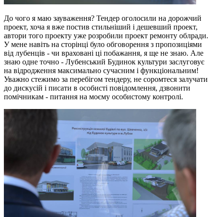
До чого я маю зауваження? Тендер оголосили на дорожчий
проект, хоча я вже постив стильніший і дешевший проект,
автори того проекту уже розробили проект ремонту облради.
У мене навіть на сторінці було обговорення з пропозиціями
від лубенців - чи враховані ці побажання, я ще не знаю. Але
знаю одне точно - Лубенський Будинок культури заслуговує
на відродження максимально сучасним і функціональним!
Уважно стежимо за перебігом тендеру, не соромтеся залучати
до дискусій і писати в особисті повідомлення, дзвонити
помічникам - питання на моєму особистому контролі.