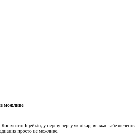
не можливе
 Костянтин Іщейкін, у першу чергу як лікар, вважає забезпечен
ладнання просто не можливе.