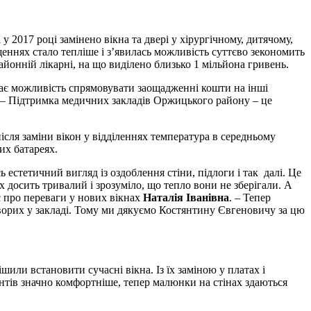
 2017 році замінено вікна та двері у хірургічному, дитячому,
щеннях стало тепліше і з’явилась можливість суттєво зекономить
айонній лікарні, на що виділено близько 1 мільйона гривень.
 дає можливість спрямовувати заощадженні кошти на інші
. – Підтримка медичних закладів Оржицького району – це
ісля заміни вікон у відділеннях температура в середньому
их батареях.
ь естетичний вигляд із оздоблення стіни, підлоги і так далі. Це
х досить тривалий і зрозуміло, що тепло вони не зберігали. А
є про переваги у нових вікнах
Наталія Іванівна
. – Тепер
орих у закладі. Тому ми дякуємо Костянтину Євгеновичу за цю
или встановити сучасні вікна. Із їх заміною у платах і
єнтів значно комфортніше, тепер малюнки на стінах здаються