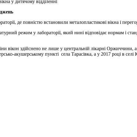
вікна у дитячому відділенні
іджень
аторії, де повністю встановили металопластикові вікна і перего
турний режим у лабораторії, який нині відповідає нормам і стан
ни вікон здійснено не лише у центральній лікарні Оржиччини, а й
рсько-акушерському пункті села Тарасівка, а у 2017 році в селі