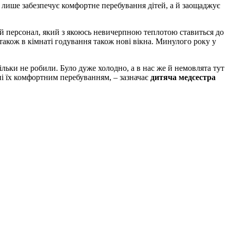
 не лише забезпечує комфортне перебування дітей, а й заощаджує
ний персонал, який з якоюсь невичерпною теплотою ставиться до
 також в кімнаті годування також нові вікна. Минулого року у
ьки не робили. Було дуже холодно, а в нас же й немовлята тут
ні їх комфортним перебуванням, – зазначає
дитяча медсестра