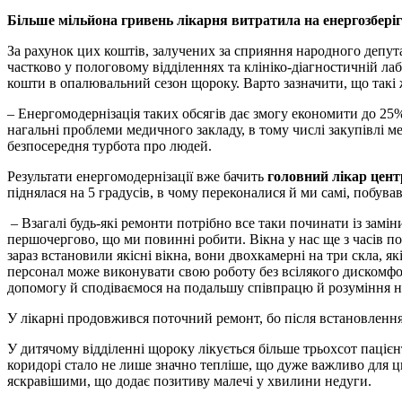
Більше мільйона гривень лікарня витратила на енергозберіг
За рахунок цих коштів, залучених за сприяння народного депутат
частково у пологовому відділеннях та клініко-діагностичній ла
кошти в опалювальний сезон щороку. Варто зазначити, що такі ж 
– Енергомодернізація таких обсягів дає змогу економити до 25
нагальні проблеми медичного закладу, в тому числі закупівлі 
безпосередня турбота про людей.
Результати енергомодернізації вже бачить
головний лікар цент
піднялася на 5 градусів, в чому переконалися й ми самі, побува
– Взагалі будь-які ремонти потрібно все таки починати із замін
першочергово, що ми повинні робити. Вікна у нас ще з часів поб
зараз встановили якісні вікна, вони двохкамерні на три скла, 
персонал може виконувати свою роботу без всілякого дискомф
допомогу й сподіваємося на подальшу співпрацю й розуміння 
У лікарні продовжився поточний ремонт, бо після встановлення 
У дитячому відділенні щороку лікується більше трьохсот пацієн
коридорі стало не лише значно тепліше, що дуже важливо для ць
яскравішими, що додає позитиву малечі у хвилини недуги.