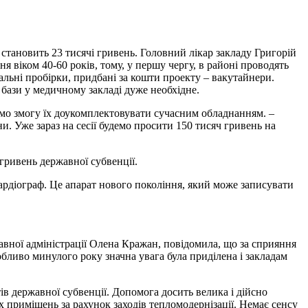
тановить 23 тисячі гривень. Головний лікар закладу Григорій
я віком 40-60 років, тому, у першу чергу, в районі проводять
альні пробірки, придбані за кошти проекту – вакутайнери.
 бази у медичному закладі дуже необхідне.
ємо змогу їх доукомплектовувати сучасним обладнанням. –
и. Уже зараз на сесії будемо просити 150 тисяч гривень на
гривень державної субвенції.
ардіограф. Це апарат нового покоління, який може записувати
вної адміністрації Олена Кражан, повідомила, що за сприяння
бливо минулого року значна увага була приділена і закладам
в державної субвенції. Допомога досить велика і дійсно
 приміщень за рахунок заходів тепломодернізації. Немає сенсу