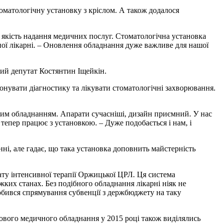
оматологічну установку з кріслом. А також додалося
кість надання медичних послуг. Стоматологічна установка
нної лікарні. – Оновлення обладнання дуже важливе для нашої
ний депутат Костянтин Іщейкін.
онувати діагностику та лікувати стоматологічні захворювання.
ним обладнанням. Апарати сучасніші, дизайн приємний. У нас
 тепер працює з установкою. – Дуже подобається і нам, і
ні, але гадає, що така установка доповнить майстерність
ату інтенсивної терапії Оржицької ЦРЛ. Ця система
жких станах. Без подібного обладнання лікарні ніяк не
добився спрямування субвенції з держбюджету на таку
 нового медичного обладнання у 2015 році також виділялись