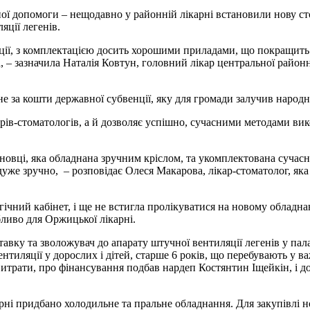
ої допомоги – нещодавно у районній лікарні встановили нову ст
ції легенів.
, з комплектацією досить хорошими приладами, що покращить я
та, – зазначила Наталія Ковтун, головний лікар центральної райо
е за кошти державної субвенції, яку для громади залучив народ
ів-стоматологів, а й дозволяє успішно, сучасними методами вик
овці, яка обладнана зручним кріслом, та укомплектована сучас
 дуже зручно, – розповідає Олеся Макарова, лікар-стоматолог, яка
чний кабінет, і ще не встигла пролікуватися на новому обладнан
обливо для Оржицької лікарні.
авку та зволожувач до апарату штучної вентиляції легенів у пал
иляції у дорослих і дітей, старше 6 років, що перебувають у ва
 витрати, про фінансування подбав нардеп Костянтин Іщейкін, і 
карні придбано холодильне та пральне обладнання. Для закупівлі