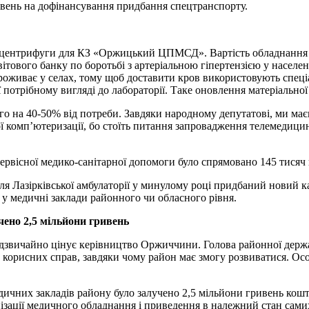
ривень на дофінансування придбання спецтранспорту.
і центрифуги для КЗ «Оржицький ЦПМСД». Вартість обладнання с
ітового банку по боротьбі з артеріальною гіпертензією у населенн
проживає у селах, тому щоб доставити кров використовують спеці
потрібному вигляді до лабораторії. Таке оновлення матеріальної
го на 40-50% від потреби. Завдяки народному депутатові, ми ма
ої комп’ютеризації, бо стоїть питання запровадження телемедицин
ервісної медико-санітарної допомоги було спрямовано 145 тисяч 
ля Лазірківської амбулаторії у минулому році придбаний новий к
 у медичні заклади районного чи обласного рівня.
чено 2,5 мільйони гривень
дзвичайно цінує керівництво Оржиччини. Голова районної держа
корисних справ, завдяки чому район має змогу розвиватися. Осо
ичних закладів району було залучено 2,5 мільйони гривень кошті
ізації медичного обладнання і приведення в належний стан самих