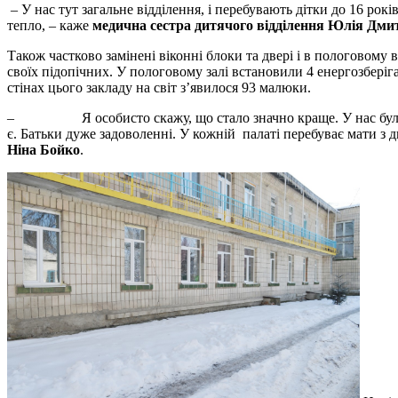
– У нас тут загальне відділення, і перебувають дітки до 16 рокі
тепло, – каже
медична сестра дитячого відділення Юлія Дми
Також частково замінені віконні блоки та двері і в пологовому
своїх підопічних. У пологовому залі встановили 4 енергозберіга
стінах цього закладу на світ з’явилося 93 малюки.
– Я особисто скажу, що стало значно краще. У нас було аварі
є. Батьки дуже задоволенні. У кожній палаті перебуває мати з 
Ніна Бойко
.