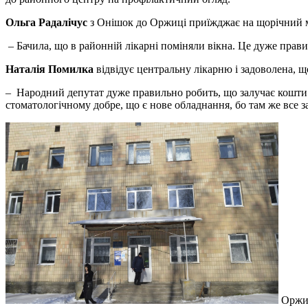
Ольга Радалічус
з Онішок до Оржиці приїжджає на щорічний 
– Бачила, що в районній лікарні поміняли вікна. Це дуже прав
Наталія Помилка
відвідує центральну лікарню і задоволена, що
– Народний депутат дуже правильно робить, що залучає кошти н
стоматологічному добре, що є нове обладнання, бо там же все за
Оржиц