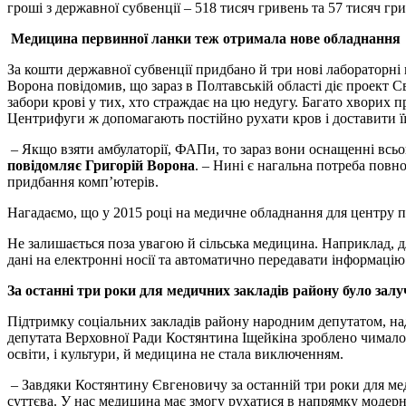
гроші з державної субвенції – 518 тисяч гривень та 57 тисяч г
Медицина первинної ланки теж отримала нове обладнання
За кошти державної субвенції придбано й три нові лабораторн
Ворона повідомив, що зараз в Полтавській області діє проект Св
забори крові у тих, хто страждає на цю недугу. Багато хворих 
Центрифуги ж допомагають постійно рухати кров і доставити її 
– Якщо взяти амбулаторії, ФАПи, то зараз вони оснащенні всьо
повідомляє Григорій Ворона
. – Нині є нагальна потреба повн
придбання комп’ютерів.
Нагадаємо, що у 2015 році на медичне обладнання для центру п
Не залишається поза увагою й сільська медицина. Наприклад, д
дані на електронні носії та автоматично передавати інформацію
За останні три роки для медичних закладів району було залу
Підтримку соціальних закладів району народним депутатом, на
депутата Верховної Ради Костянтина Іщейкіна зроблено чимало 
освіти, і культури, й медицина не стала виключенням.
– Завдяки Костянтину Євгеновичу за останній три роки для мед
суттєва. У нас медицина має змогу рухатися в напрямку модерн