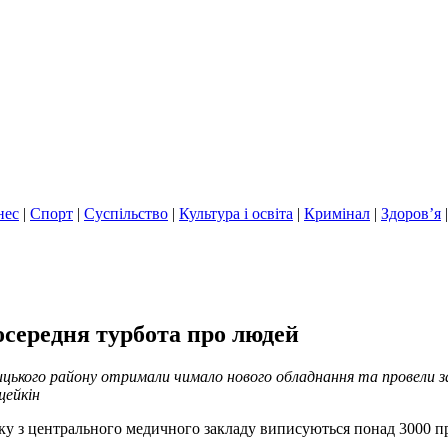
нес
|
Спорт
|
Суспільство
|
Культура і освіта
|
Кримінал
|
Здоров’я
осередня турбота про людей
цького району отримали чимало нового обладнання та провели за
щейкін
ку з центрального медичного закладу виписуються понад 3000 пр