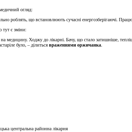
медичний огляд:
ильно роблять, що встановлюють сучасні енергозберігаючі. Працю
 тут є зміни:
а медицину. Ходжу до лікарні. Бачу, що стало затишніше, тепліш
старіле було, – ділиться
враженнями оржичанка
.
ька центральна районна лікарня