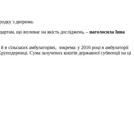
родку з дверима.
дартам, що впливає на якість досліджень, –
наголосила Інна
 в сільських амбулаторіях, зокрема: у 2016 році в амбулаторії
 Круподерниці. Сума залучених коштів державної субвенції на ці