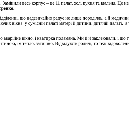
в. Замінили весь корпус – це 11 палат, хол, кухня та їдальня. Це
тренко.
 відділенні, що надзвичайно радує не лише породілль, а й медич
ючих вікна, у сумісній палаті матері й дитини, дитячій палаті, а
йне вікно, і кватирка поламана. Ми її й заклеювали, і що тіл
дитиною, їм тепло, затишно. Відвідують родичі, то теж задоволен