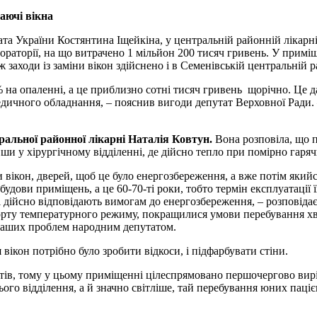
аючі вікна
а України Костянтина Іщейкіна, у центральній районній лікарні у
бораторії, на що витрачено 1 мільйон 200 тисяч гривень. У примі
заходи із заміни вікон здійснено і в Семенівській центральній р
% на опаленні, а це приблизно сотні тисяч гривень щорічно. Це
медичного обладнання, – пояснив вигоди депутат Верховної Ради
ральної районної лікарні Наталія Ковтун.
Вона розповіла, що п
вши у хірургічному відділенні, де дійсно тепло при помірно гаряч
и вікон, дверей, щоб це було енергозбереження, а вже потім якийс
удови приміщень, а це 60-70-ті роки, тобто термін експлуатації ї
які дійсно відповідають вимогам до енергозбереження, – розповіда
орту температурного режиму, покращилися умови перебування хв
наших проблем народним депутатом.
вікон потрібно було зробити відкоси, і підфарбувати стіни.
тів, тому у цьому приміщенні цілеспрямовано першочергово виріш
ого відділення, а й значно світліше, тай перебування юних паці