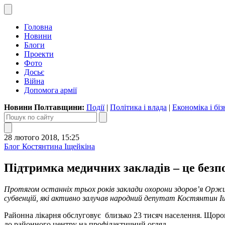
Головна
Новини
Блоги
Проекти
Фото
Досьє
Війна
Допомога армії
Новини Полтавщини:
Події
|
Політика і влада
|
Економіка і біз
28 лютого 2018, 15:25
Блог Костянтина Іщейкіна
Підтримка медичних закладів – це безп
Протягом останніх трьох років заклади охорони здоров’я Оржи
субвенцій, які активно залучав народний депутат Костянтин І
Районна лікарня обслуговує близько 23 тисяч населення. Щоро
до районного центру на профілактичний огляд.