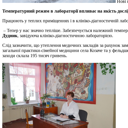
Нові 
Температурний режим в лабораторії впливає на якість досл
Працюють у теплих приміщеннях і в клініко-діагностичній лабор
– Тепер у нас значно тепліше. Забезпечується належний темпера
Дудник
, завідуюча клініко-діагностичною лабораторією.
Слід зазначити, що утеплення медичних закладів за рахунок замі
загальної практики-сімейної медицини села Козаче та у фельдше
заходи склала 195 тисяч гривень.