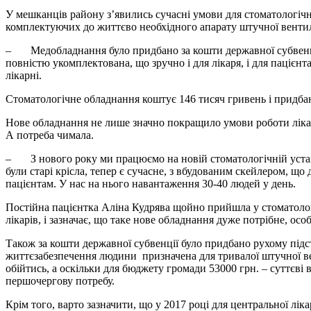
У мешканців району з’явились сучасні умови для стоматологічн
комплектуючих до життєво необхідного апарату штучної вентиля
– Медобладнання було придбано за кошти державної субвенції
повністю укомплектована, що зручно і для лікаря, і для пацієн
лікарні.
Стоматологічне обладнання коштує 146 тисяч гривень і придбан
Нове обладнання не лише значно покращило умови роботи лікар
А потреба чимала.
– З нового року ми працюємо на новій стоматологічній устан
були старі крісла, тепер є сучасне, з вбудованим скейлером, що
пацієнтам. У нас на нього навантаження 30-40 людей у день.
Постійна пацієнтка Аліна Кудрява щойно прийшла у стоматологі
лікарів, і зазначає, що таке нове обладнання дуже потрібне, ос
Також за кошти державної субвенції було придбано рухому підст
життєзабезпечення людини призначена для тривалої штучної вент
обійтись, а оскільки для бюджету громади 53000 грн. – суттєві
першочергову потребу.
Крім того, варто зазначити, що у 2017 році для центральної лі