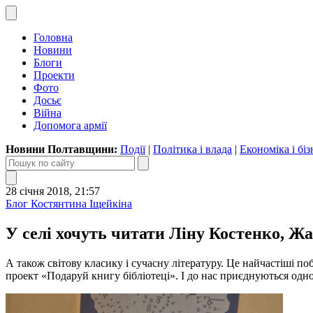
Головна
Новини
Блоги
Проекти
Фото
Досьє
Війна
Допомога армії
Новини Полтавщини:
Події
|
Політика і влада
|
Економіка і біз
28 січня 2018, 21:57
Блог Костянтина Іщейкіна
У селі хочуть читати Ліну Костенко, Жа
А також світову класику і сучасну літературу. Це найчастіші п
проект «Подаруй книгу бібліотеці». І до нас приєднуються одн