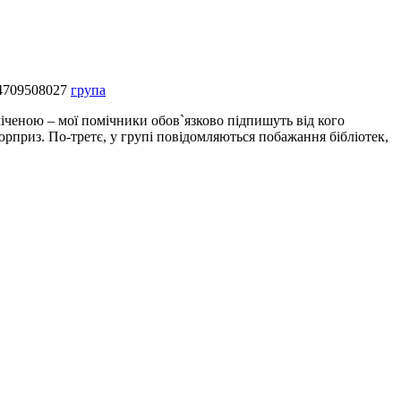
254709508027
група
іченою – мої помічники обов`язково підпишуть від кого
юрприз. По-третє, у групі повідомляються побажання бібліотек,