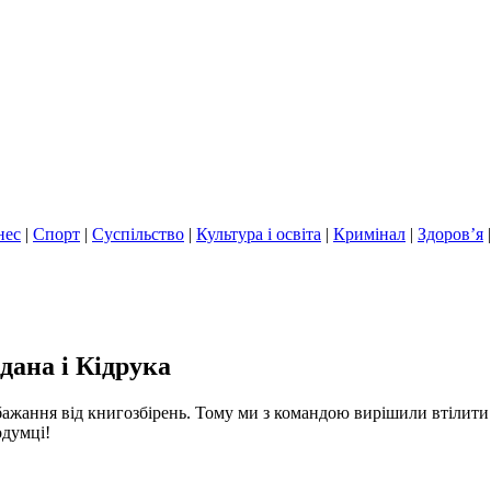
нес
|
Спорт
|
Суспільство
|
Культура і освіта
|
Кримінал
|
Здоров’я
дана і Кідрука
обажання від книгозбірень. Тому ми з командою вирішили втілити
одумці!