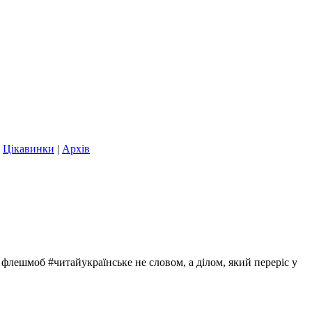
|
Цікавинки
|
Архів
 флешмоб #читайукраїнське не словом, а ділом, який переріс у