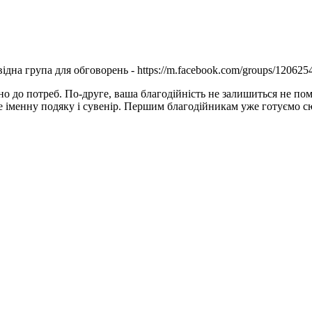
відна група для обговорень - https://m.facebook.com/groups/1206
о до потреб. По-друге, ваша благодійність не залишиться не пом
те іменну подяку і сувенір. Першим благодійникам уже готуємо с