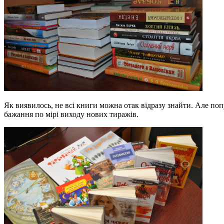
Як виявилось, не всі книги можна отак відразу знайти. Але поп
бажання по мірі виходу нових тиражів.