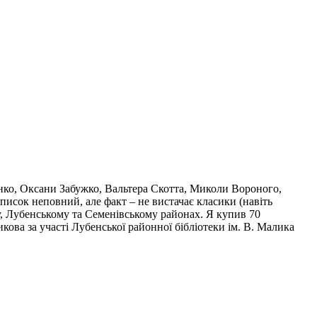
тенко, Оксани Забужко, Вальтера Скотта, Миколи Вороного,
исок неповний, але факт – не вистачає класики (навіть
му, Лубенському та Семенівському районах. Я купив 70
кова за участі Лубенської районної бібліотеки ім. В. Малика