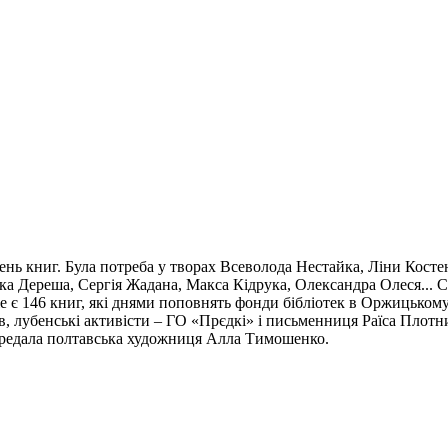
отень книг. Була потреба у творах Всеволода Нестайка, Ліни Кос
а Дереша, Сергія Жадана, Макса Кідрука, Олександра Олеся... Сп
уже є 146 книг, які днями поповнять фонди бібліотек в Оржицько
, лубенські активісти – ГО «Прєдкі» і письменниця Раїса Плотни
 передала полтавська художниця Алла Тимошенко.