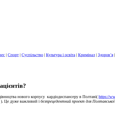
нес
|
Спорт
|
Суспільство
|
Культура і освіта
|
Кримінал
|
Здоров’я
ацієнтів?
івництва нового корпусу кардіодиспансеру в Полтаві(
https://w
). Це дуже важливий і
безпрецедентний проект для Полтавської о