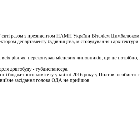
’єкті разом з президентом НАМН України Віталієм Цимбалюком
тором департаменту будівництва, містобудування і архітектури
на всіх рівнях, переконував місцевих чиновників, що це потрібно
доля довгобуду - тубдиспансера.
анні бюджетного комітету у квітні 2016 року у Полтаві особисто
е виїзне засідання голова ОДА не прийшов.