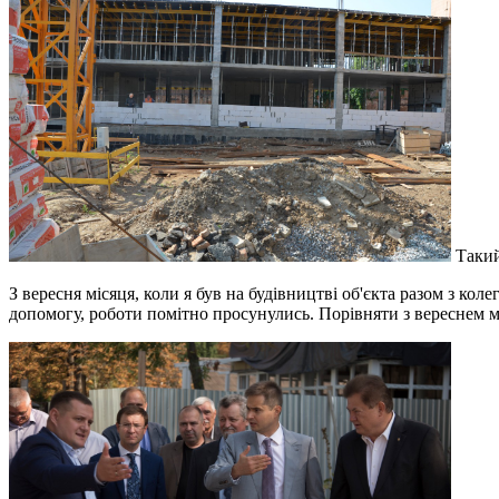
Такий
З вересня місяця, коли я був на будівництві об'єкта разом з к
допомогу, роботи помітно просунулись. Порівняти з вереснем 