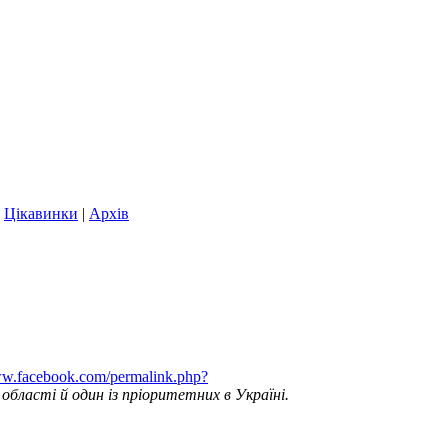
|
Цікавинки
|
Архів
ww.facebook.com/permalink.php?
бласті й один із пріоритетних в Україні.