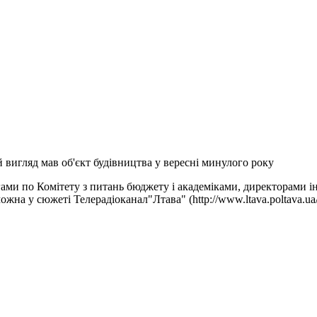
 вигляд мав об'єкт будівництва у вересні минулого року
олегами по Комітету з питань бюджету і академіками, директорам
можна у сюжеті
Телерадіоканал"Лтава"
(http://www.ltava.poltava.ua