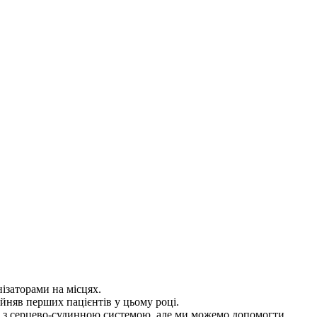
нізаторами на місцях.
рийняв перших пацієнтів у цьому році.
 з серцево-судинною системою, але ми можемо допомогти.