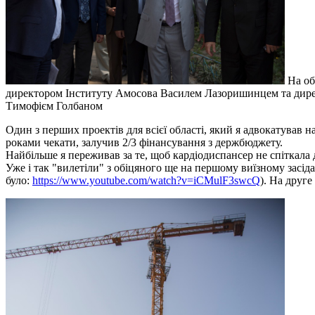
На об
директором Інституту Амосова Василем Лазоришинцем та дирек
Тимофієм Голбаном
Один з перших проектів для всієї області, який я адвокатував 
роками чекати, залучив 2/3 фінансування з держбюджету.
Найбільше я переживав за те, щоб кардіодиспансер не спіткала 
Уже і так "вилетіли" з обіцяного ще на першому виїзному засід
було:
https://www.youtube.com/watch?v=iCMulF3swcQ
). На друг