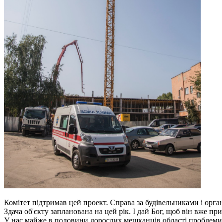
Комітет підтримав цей проект. Справа за будівельниками і орга
Здача об'єкту запланована на цей рік. І дай Бог, щоб він вже п
У нас майже в половини дорослих мешканців області проблеми