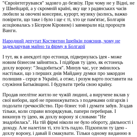
"Євроінтегрувався" задовго до безвізу. При чому не у Відні, не
у Швейцарії, а у скромній країні, яку ще з радянських часів
любили за овочеві консерви, курорт, музику (колись, важко
повірити, що таке і було і ще є ті, хто це пам'ятає, Болгарія
асоціювалась з Бісером Кіровим) і завмирали від пророцтв
Ванги.
Народний депутат Костянтин Іщейкін пояснив, чому не
задекларував майно та фірму в Болгарії
І тут, як в анекдоті про естонця, підвернулась ідея - може
новим бізнесом зайнятись. І підібрав ту ідею, як естонець
дохлу ворону: "Знадобиться". Минув час, усе змінилось
настільки, що з перших днів Майдану думки про закордон
полишив - серце в Україні, а отже, і розум варто поставити на
служіння Батьківщині. І будувати треба свою країну.
Продав неелітне житло не чужій людині, а виручене вклав у
свої вибори, щоб не принижуватись з подачками олігархів і
подолати гречкосійство. Про бізнес той і думати забув. Згадав
тільки, коли справи впорядкував, папери перебирав. І
викинув ту ідею, як дохлу ворону зі словами "Не
знадобилась". На тій фірмі ніколи не було обороту, діяльності і
доходу. Але налетіли ті, хто їсть падло. Підхопили ту ідею -
дохлу ворону, і давай її смакувати. Тільки одному виданню в