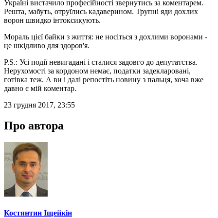
Україні вистачило професійності звернутись за коментарем.
Решта, мабуть, отруїлись кадаверином. Трупні яди дохлих
ворон швидко інтоксикують.
Мораль цієї байки з життя: не носіться з дохлими воронами -
це шкідливо для здоров'я.
P.S.: Усі події невигадані і сталися задовго до депутатства.
Нерухомості за кордоном немає, податки задекларовані,
готівка теж. А ви і далі репостіть новину з пальця, хоча вже
давно є мій коментар.
23 грудня 2017, 23:55
Про автора
Костянтин Іщейкін