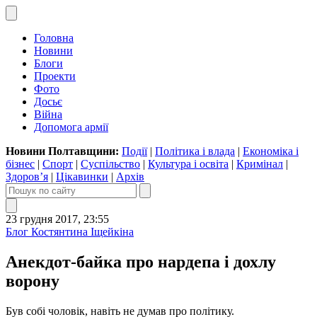
Головна
Новини
Блоги
Проекти
Фото
Досьє
Війна
Допомога армії
Новини Полтавщини:
Події
|
Політика і влада
|
Економіка і
бізнес
|
Спорт
|
Суспільство
|
Культура і освіта
|
Кримінал
|
Здоров’я
|
Цікавинки
|
Архів
23 грудня 2017, 23:55
Блог Костянтина Іщейкіна
Анекдот-байка про нардепа і дохлу
ворону
Був собі чоловік, навіть не думав про політику.