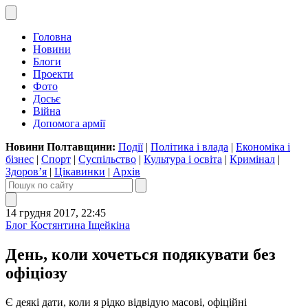
Головна
Новини
Блоги
Проекти
Фото
Досьє
Війна
Допомога армії
Новини Полтавщини:
Події
|
Політика і влада
|
Економіка і
бізнес
|
Спорт
|
Суспільство
|
Культура і освіта
|
Кримінал
|
Здоров’я
|
Цікавинки
|
Архів
14 грудня 2017, 22:45
Блог Костянтина Іщейкіна
День, коли хочеться подякувати без
офіціозу
Є деякі дати, коли я рідко відвідую масові, офіційні