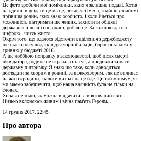
Це фото зробили мої помічники, яких я залишив подалі. Хотів
на одинці відвідати це місце, читав усі імена, знайшов знайомі
прізвища родин, яких знаю особисто. І коли йдеться про
можливість підтримати ще живих, захистити обіцяні
державою пільги і соцзахист, роблю це. За кожною датою і
цифрою - чиєсь життя.
Окрім того, що вдалося відстояти виділення з держбюджету
ще цього року видатків для чорнобильців, боровся за кожну
гривню у бюджеті-2018.
А ще лоббіюю поправку в законодавстві, щоб після смерті
ліквідатора, родина не втрачала статус, а продовжила мати
державну підтримку. Я знаю що таке, коли доводиться
доглядати за хворим в родині, за важкохворим, і як це впливає
на життя родини, скільки витрат на це йде. Це той мінімум, як
ми маємо забезпечити, щоб наша вдячність була не тільки на
словах.
Хоча я не знаю, як можна віддячити за врятований світ...
Низько вклоняюсь живим і вічна пам'ять Героям...
14 грудня 2017, 22:45
Про автора