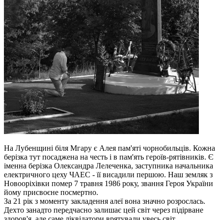
На Лубенщині біля Мгару є Алея пам'яті чорнобильців. Кожна
берізка тут посаджена на честь і в пам'ять героїв-рятівників. Є
іменна берізка Олександра Лелеченка, заступника начальника
електричного цеху ЧАЕС - її висадили першою. Наш земляк з
Новооріхівки помер 7 травня 1986 року, звання Героя України
йому присвоєне посмертно.
За 21 рік з моменту закладення алеї вона значно розрослась.
Дехто занадто передчасно залишає цей світ через підірване
здоров'я, але саме ліквідатори врятували увесь світ.