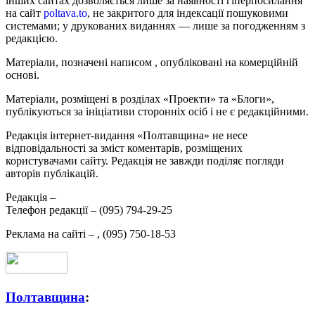
інших сайтах дозволяється лише за наявності гіперпосилання
на сайт
poltava.to
, не закритого для індексації пошуковими
системами; у друкованих виданнях — лише за погодженням з
редакцією.
Матеріали, позначені написом
, опубліковані на комерційній
основі.
Матеріали, розміщені в розділах «Проекти» та «Блоги»,
публікуються за ініціативи сторонніх осіб і не є редакційними.
Редакція інтернет-видання «Полтавщина» не несе
відповідальності за зміст коментарів, розміщених
користувачами сайту. Редакція не завжди поділяє погляди
авторів публікацій.
Редакція –
Телефон редакції –
(095) 794-29-25
Реклама на сайті –
,
(095) 750-18-53
Полтавщина
: