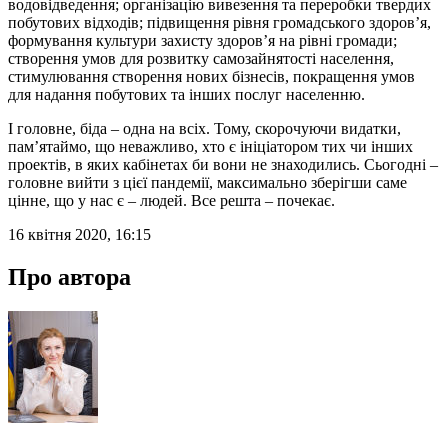
водовідведення; організацію вивезення та переробки твердих
побутових відходів; підвищення рівня громадського здоров’я,
формування культури захисту здоров’я на рівні громади;
створення умов для розвитку самозайнятості населення,
стимулювання створення нових бізнесів, покращення умов
для надання побутових та інших послуг населенню.
І головне, біда – одна на всіх. Тому, скорочуючи видатки,
пам’ятаймо, що неважливо, хто є ініціатором тих чи інших
проектів, в яких кабінетах би вони не знаходились. Сьогодні –
головне вийти з цієї пандемії, максимально зберігши саме
цінне, що у нас є – людей. Все решта – почекає.
16 квітня 2020, 16:15
Про автора