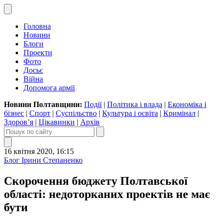
Головна
Новини
Блоги
Проекти
Фото
Досьє
Війна
Допомога армії
Новини Полтавщини:
Події
|
Політика і влада
|
Економіка і
бізнес
|
Спорт
|
Суспільство
|
Культура і освіта
|
Кримінал
|
Здоров’я
|
Цікавинки
|
Архів
16 квітня 2020, 16:15
Блог Ірини Степаненко
Скорочення бюджету Полтавської
області: недоторканих проектів не має
бути