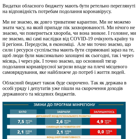
Видатки обласного бюджету мають бути ретельно переглянуті
на відповідність потребам подолання коронавірусу.
Ми не знаємо, як довго триватиме карантин. Ми не можемо
знати часу, на який припаде пік захворюваності. Ми нічого не
знаємо, чи повернеться хвороба, чи вона зникне. І головне, ми
не знаємо, які самі наслідки від COVID-19 очікують країну та
її регіони. Передусім, в економіці. Але ми точно знаємо, що
сили і ресурси суспільства мають бути спрямовані зараз на те,
щоб люди були максимально захищені як сьогодні, так і через
місяць, і через рік. І точно знаємо, що основний тягар
подолання корнавірусної загрози впаде на плечі місцевого
самоврядування, яке найближче до потреб і життя людей.
Обласний бюджет також буде скорочено. Так як держава в
особі уряду і депутатів уже пішли на скорочення доходів
державного та місцевих бюджетів.