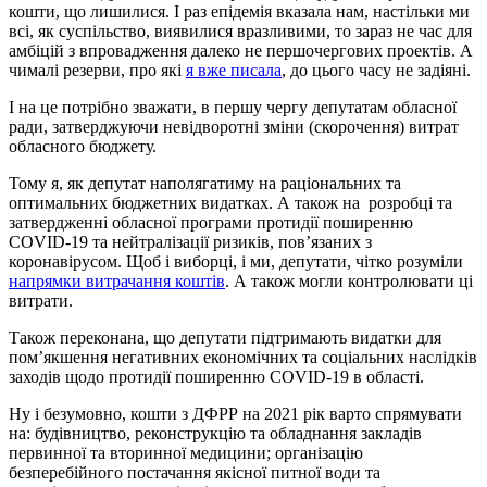
кошти, що лишилися. І раз епідемія вказала нам, настільки ми
всі, як суспільство, виявилися вразливими, то зараз не час для
амбіцій з впровадження далеко не першочергових проектів. А
чималі резерви, про які
я вже писала
, до цього часу не задіяні.
І на це потрібно зважати, в першу чергу депутатам обласної
ради, затверджуючи невідворотні зміни (скорочення) витрат
обласного бюджету.
Тому я, як депутат наполягатиму на раціональних та
оптимальних бюджетних видатках. А також на розробці та
затвердженні обласної програми протидії поширенню
COVID-19 та нейтралізації ризиків, пов’язаних з
коронавірусом. Щоб і виборці, і ми, депутати, чітко розуміли
напрямки витрачання коштів
. А також могли контролювати ці
витрати.
Також переконана, що депутати підтримають видатки для
пом’якшення негативних економічних та соціальних наслідків
заходів щодо протидії поширенню COVID-19 в області.
Ну і безумовно, кошти з ДФРР на 2021 рік варто спрямувати
на: будівництво, реконструкцію та обладнання закладів
первинної та вторинної медицини; організацію
безперебійного постачання якісної питної води та