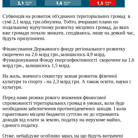
Субвенція на розвиток об'єднаних територіальних громад в
сумі 2,1 млрд. грн.обнулена. Тобто, вчорашні плани по
подальшому відчутному розвитку місцевих громад, до яких
вже громади почали звикати, сподіваюсь, лише на деякий час,
будуть призупинені.
Фінансування Державного фонду регіонального розвитку
скорочено на 2,6 млрд грн.,залишилось 4,9 млрд.
Функціонування Фонду енергоефективності скорочене на 1,6
млрд грн., залишилось 1,5 млрд.
На жаль, значного секвестру зазнав розвиток фізичної
культури та спорту - на 2,3 млрд грн. А також освіти, науки і
культури.
Перед нами ризики різкого зниження фінансової
спроможності територіальних громад в умовах, коли буде
необхідним забезпечення протиепідемічних заходів. І коли
гарантовано місцеві бюджети суттєво не до отримають
доходів від плати за землю, податку на нерухоме майно,
єдиного податку.
Отже, небайдуже особливо зараз, на що будуть витрачені