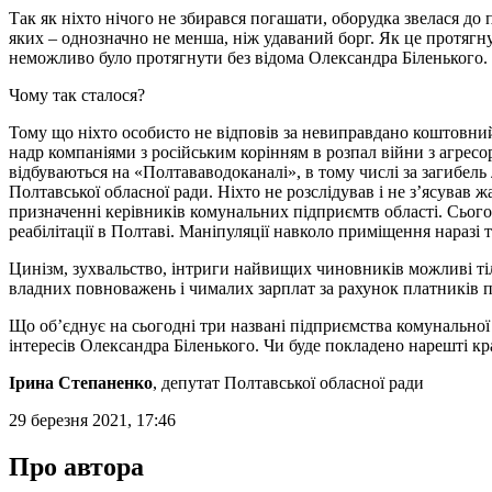
Так як ніхто нічого не збирався погашати, оборудка звелася до 
яких – однозначно не менша, ніж удаваний борг. Як це протягн
неможливо було протягнути без відома Олександра Біленького.
Чому так сталося?
Тому що ніхто особисто не відповів за невиправдано коштовний
надр компаніями з російським корінням в розпал війни з агрес
відбуваються на «Полтававодоканалі», в тому числі за загибел
Полтавської обласної ради. Ніхто не розслідував і не з’ясував
призначенні керівників комунальних підприємтв області. Сього
реабілітації в Полтаві. Маніпуляції навколо приміщення наразі 
Цинізм, зухвальство, інтриги найвищих чиновників можливі тільк
владних повноважень і чималих зарплат за рахунок платників п
Що об’єднує на сьогодні три названі підприємства комунальної
інтересів Олександра Біленького. Чи буде покладено нарешті к
Ірина Степаненко
, депутат Полтавської обласної ради
29 березня 2021, 17:46
Про автора