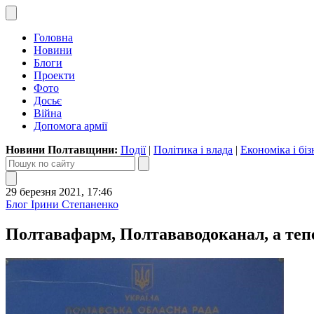
Головна
Новини
Блоги
Проекти
Фото
Досьє
Війна
Допомога армії
Новини Полтавщини:
Події
|
Політика і влада
|
Економіка і біз
29 березня 2021, 17:46
Блог Ірини Степаненко
Полтавафарм, Полтававодоканал, а те