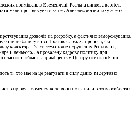
кладських приміщень в Кременчуці. Реальна ринкова вартість
тати мали проголосувати за це.. Але однозначно таку аферу
 протягування дозволів на розробку, а фактично заморожування,
ведений до банкрутства Полтавафарм. За процеси, які
облизу колектора. За систематичне порушення Регламенту
андра Біленького. За провалену кадрову політику при
ої власності області - приміщенням Центру психологічної
яють ті, хто має на це реагувати в силу даних їм державю
лися в прірву з моменту, коли вони потрапили в зону особистих