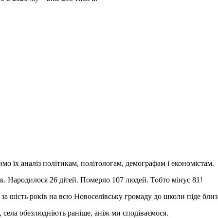
о їх аналіз політикам, політологам, демографам і економістам.
ік. Народилося 26 дітей. Померло 107 людей. Тобто мінус 81!
 за шість років на всю Новоселівську громаду до школи піде близ
ма, села обезлюдніють раніше, аніж ми сподіваємося.