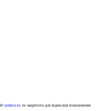
айт
poltava.to
, не закритого для індексації пошуковими