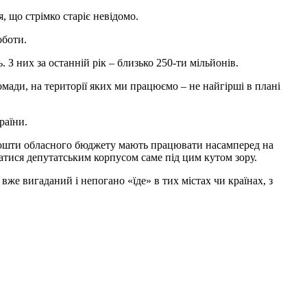
, що стрімко старіє невідомо.
оботи.
 З них за останній рік – близько 250-ти мільйонів.
мади, на території яких ми працюємо – не найгірші в плані
раїни.
 Кошти обласного бюджету мають працювати насамперед на
ватися депутатським корпусом саме під цим кутом зору.
вже вигаданий і непогано «їде» в тих містах чи країнах, з