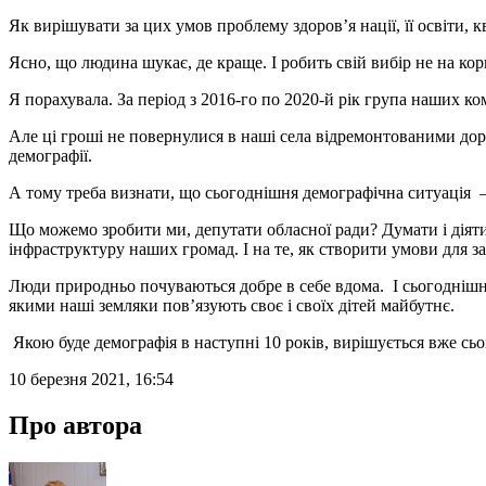
Як вирішувати за цих умов проблему здоров’я нації, її освіти, 
Ясно, що людина шукає, де краще. І робить свій вибір не на кори
Я порахувала. За період з 2016-го по 2020-й рік група наших ком
Але ці гроші не повернулися в наші села відремонтованими дор
демографії.
А тому треба визнати, що сьогоднішня демографічна ситуація – м
Що можемо зробити ми, депутати обласної ради? Думати і дія
інфраструктуру наших громад. І на те, як створити умови для з
Люди природньо почуваються добре в себе вдома. І сьогоднішній
якими наші земляки пов’язують своє і своїх дітей майбутнє.
Якою буде демографія в наступні 10 років, вирішується вже сьо
10 березня 2021, 16:54
Про автора