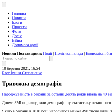
Головна
Новини
Блоги
Проекти
Фото
Досьє
Війна
Допомога армії
Новини Полтавщини:
Події
|
Політика і влада
|
Економіка і біз
10 березня 2021, 16:54
Блог Ірини Степаненко
Тривожна демографія
Народжуваність в Україні за останні десять років впала на 40 ві
Днями ЗМІ оприлюднили демографічну статистику останнього д
Якщо в Україні в 2010 році народилося майже 498 тисяч дітей, т