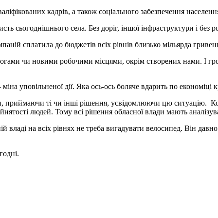
кваліфікованих кадрів, а також соціального забезпечення населення
сть сьогоднішнього села. Без доріг, іншої інфраструктури і без р
паній сплатила до бюджетів всіх рівнів близько мільярда гривень.
огами чи новими робочими місцями, окрім створених нами. І гро
іна уповільненої дії. Яка ось-ось боляче вдарить по економіці к
ти, приймаючи ті чи інші рішення, усвідомлюючи цю ситуацію.
айнятості людей. Тому всі рішення обласної влади мають аналізу
 владі на всіх рівнях не треба вигадувати велосипед. Він давно 
годні.