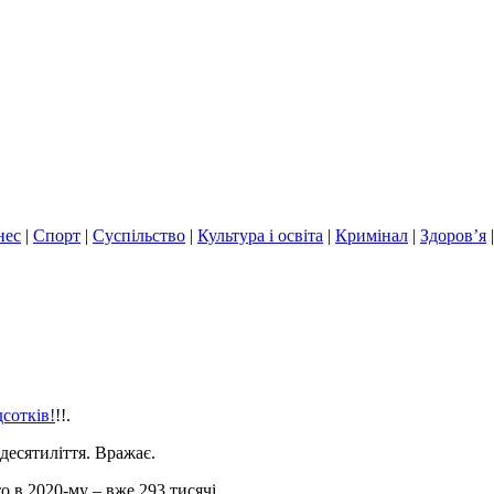
нес
|
Спорт
|
Суспільство
|
Культура і освіта
|
Кримінал
|
Здоров’я
дсотків!
!!.
есятиліття. Вражає.
о в 2020-му – вже 293 тисячі.