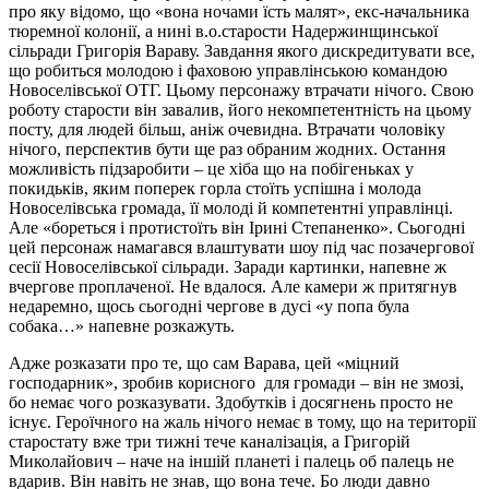
про яку відомо, що «вона ночами їсть малят», екс-начальника
тюремної колонії, а нині в.о.старости Надержинщинської
сільради Григорія Вараву. Завдання якого дискредитувати все,
що робиться молодою і фаховою управлінською командою
Новоселівської ОТГ. Цьому персонажу втрачати нічого. Свою
роботу старости він завалив, його некомпетентність на цьому
посту, для людей більш, аніж очевидна. Втрачати чоловіку
нічого, перспектив бути ще раз обраним жодних. Остання
можливість підзаробити – це хіба що на побігеньках у
покидьків, яким поперек горла стоїть успішна і молода
Новоселівська громада, її молоді й компетентні управлінці.
Але «бореться і протистоїть він Ірині Степаненко». Сьогодні
цей персонаж намагався влаштувати шоу під час позачергової
сесії Новоселівської сільради. Заради картинки, напевне ж
вчергове проплаченої. Не вдалося. Але камери ж притягнув
недаремно, щось сьогодні чергове в дусі «у попа була
собака…» напевне розкажуть.
Адже розказати про те, що сам Варава, цей «міцний
господарник», зробив корисного для громади – він не змозі,
бо немає чого розказувати. Здобутків і досягнень просто не
існує. Героїчного на жаль нічого немає в тому, що на території
старостату вже три тижні тече каналізація, а Григорій
Миколайович – наче на іншій планеті і палець об палець не
вдарив. Він навіть не знав, що вона тече. Бо люди давно