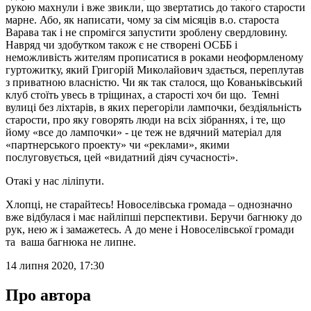
рукою махнули і вже звикли, що звертатись до такого старости
марне. Або, як написати, чому за сім місяців в.о. староста
Варава так і не спромігся запустити зроблену свердловину.
Навряд чи здобутком також є не створені ОСББ і
неможливість жителям прописатися в роками неоформленому
гуртожитку, який Григорій Миколайович здається, переплутав
з приватною власністю. Чи як так сталося, що Кованьківський
клуб стоїть увесь в тріщинах, а старості хоч би що. Темні
вулиці без ліхтарів, в яких перегоріли лампочки, бездіяльність
старости, про яку говорять люди на всіх зібраннях, і те, що
йому «все до лампочки» - це теж не вдячний матеріал для
«партнерського проекту» чи «реклами», якими
послуговується, цей «видатний діяч сучасності».
Отакі у нас ліліпути.
Хлопці, не старайтесь! Новоселівська громада – однозначно
вже відбулася і має найліпші перспективи. Беручи багнюку до
рук, нею ж і замажетесь. А до мене і Новоселівської громади
та ваша багнюка не липне.
14 липня 2020, 17:30
Про автора