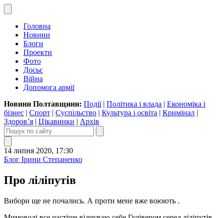
Головна
Новини
Блоги
Проекти
Фото
Досьє
Війна
Допомога армії
Новини Полтавщини:
Події
|
Політика і влада
|
Економіка і
бізнес
|
Спорт
|
Суспільство
|
Культура і освіта
|
Кримінал
|
Здоров’я
|
Цікавинки
|
Архів
14 липня 2020, 17:30
Блог Ірини Степаненко
Про ліліпутів
Вибори ще не почались. А проти мене вже воюють .
Мимоволі все частіше відчуваю себе Гулівером серед ліліпутів.