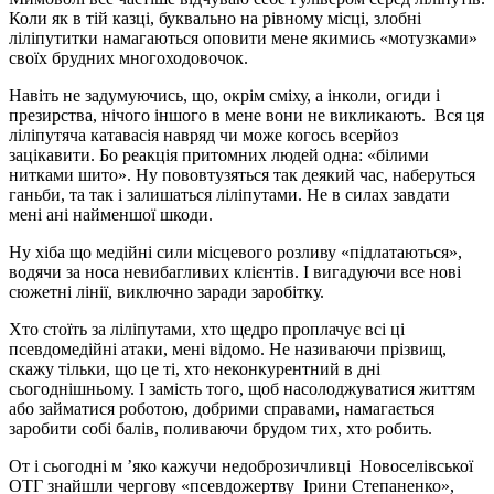
Коли як в тій казці, буквально на рівному місці, злобні
ліліпутитки намагаються оповити мене якимись «мотузками»
своїх брудних многоходовочок.
Навіть не задумуючись, що, окрім сміху, а інколи, огиди і
презирства, нічого іншого в мене вони не викликають. Вся ця
ліліпутяча катавасія навряд чи може когось всерйоз
зацікавити. Бо реакція притомних людей одна: «білими
нитками шито». Ну пововтузяться так деякий час, наберуться
ганьби, та так і залишаться ліліпутами. Не в силах завдати
мені ані найменшої шкоди.
Ну хіба що медійні сили місцевого розливу «підлатаються»,
водячи за носа невибагливих клієнтів. І вигадуючи все нові
сюжетні лінії, виключно заради заробітку.
Хто стоїть за ліліпутами, хто щедро проплачує всі ці
псевдомедійні атаки, мені відомо. Не називаючи прізвищ,
скажу тільки, що це ті, хто неконкурентний в дні
сьогоднішньому. І замість того, щоб насолоджуватися життям
або займатися роботою, добрими справами, намагається
заробити собі балів, поливаючи брудом тих, хто робить.
От і сьогодні м ’яко кажучи недоброзичливці Новоселівської
ОТГ знайшли чергову «псевдожертву Ірини Степаненко»,