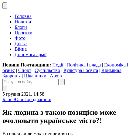
Головна
Новини
Блоги
Проекти
Фото
Досьє
Війна
Допомога армії
Новини Полтавщини:
Події
|
Політика і влада
|
Економіка і
бізнес
|
Спорт
|
Суспільство
|
Культура і освіта
|
Кримінал
|
Здоров’я
|
Цікавинки
|
Архів
5 грудня 2021, 14:58
Блог Юлії Городчаніної
Як людина з такою позицією може
очолювати українське місто?!
В голові лише жах і неприйняття.