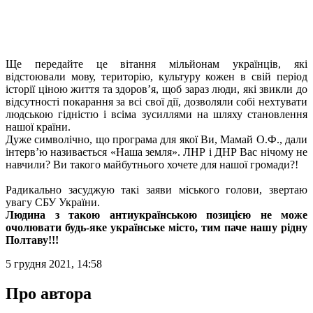
Ще передайте це вітання мільйонам українців, які
відстоювали мову, територію, культуру кожен в свій період
історії ціною життя та здоров’я, щоб зараз люди, які звикли до
відсутності покарання за всі свої дії, дозволяли собі нехтувати
людською гідністю і всіма зусиллями на шляху становлення
нашої країни.
Дуже символічно, що програма для якої Ви, Мамай О.Ф., дали
інтерв’ю називається «Наша земля». ЛНР і ДНР Вас нічому не
навчили? Ви такого майбутнього хочете для нашої громади?!
Радикально засуджую такі заяви міського голови, звертаю
увагу СБУ України.
Людина з такою антиукраїнською позицією не може
очолювати будь-яке українське місто, тим паче нашу рідну
Полтаву!!!
5 грудня 2021, 14:58
Про автора