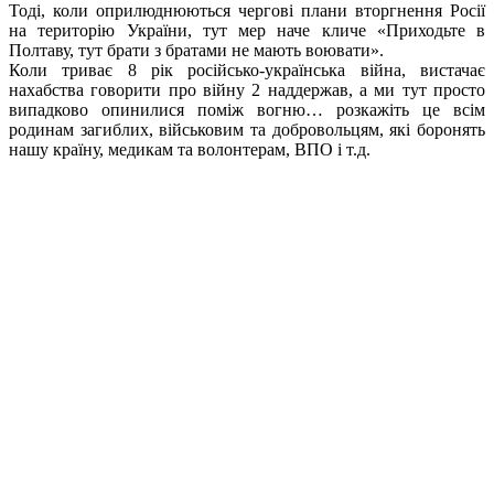
Тоді, коли оприлюднюються чергові плани вторгнення Росії
на територію України, тут мер наче кличе «Приходьте в
Полтаву, тут брати з братами не мають воювати».
Коли триває 8 рік російсько-українська війна, вистачає
нахабства говорити про війну 2 наддержав, а ми тут просто
випадково опинилися поміж вогню… розкажіть це всім
родинам загиблих, військовим та добровольцям, які боронять
нашу країну, медикам та волонтерам, ВПО і т.д.