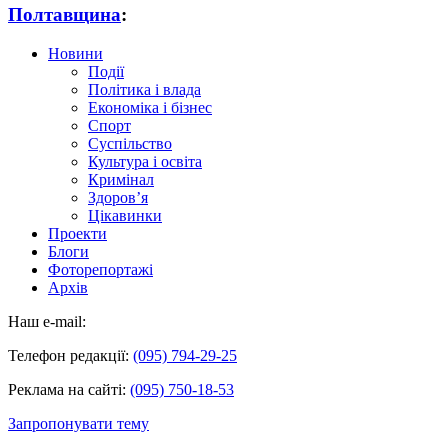
Полтавщина
:
Новини
Події
Політика і влада
Економіка і бізнес
Спорт
Суспільство
Культура і освіта
Кримінал
Здоров’я
Цікавинки
Проекти
Блоги
Фоторепортажі
Архів
Наш e-mail:
Телефон редакції:
(095) 794-29-25
Реклама на сайті:
(095) 750-18-53
Запропонувати тему