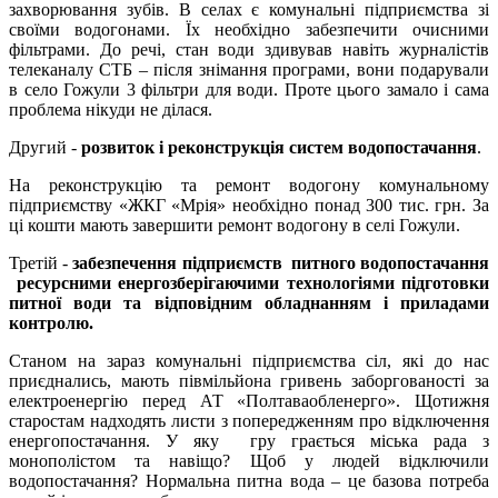
захворювання зубів. В селах є комунальні підприємства зі
своїми водогонами. Їх необхідно забезпечити очисними
фільтрами. До речі, стан води здивував навіть журналістів
телеканалу СТБ – після знімання програми, вони подарували
в село Гожули 3 фільтри для води. Проте цього замало і сама
проблема нікуди не ділася.
Другий -
розвиток і реконструкція систем водопостачання
.
На реконструкцію та ремонт водогону комунальному
підприємству «ЖКГ «Мрія» необхідно понад 300 тис. грн. За
ці кошти мають завершити ремонт водогону в селі Гожули.
Третій -
забезпечення підприємств питного водопостачання
ресурсними енергозберігаючими технологіями підготовки
питної води та відповідним обладнанням і приладами
контролю.
Станом на зараз комунальні підприємства сіл, які до нас
приєднались, мають півмільйона гривень заборгованості за
електроенергію перед АТ «Полтаваобленерго». Щотижня
старостам надходять листи з попередженням про відключення
енергопостачання. У яку гру грається міська рада з
монополістом та навіщо? Щоб у людей відключили
водопостачання? Нормальна питна вода – це базова потреба