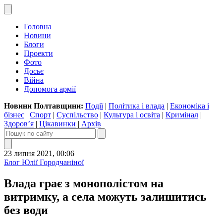
Головна
Новини
Блоги
Проекти
Фото
Досьє
Війна
Допомога армії
Новини Полтавщини:
Події
|
Політика і влада
|
Економіка і
бізнес
|
Спорт
|
Суспільство
|
Культура і освіта
|
Кримінал
|
Здоров’я
|
Цікавинки
|
Архів
23 липня 2021, 00:06
Блог Юлії Городчаніної
Влада грає з монополістом на
витримку, а села можуть залишитись
без води