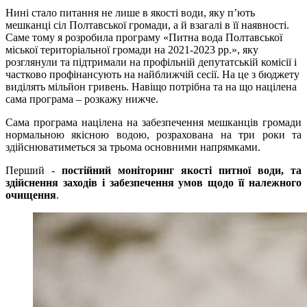
Нині стало питання не лише в якості води, яку п’ють
мешканці сіл Полтавської громади, а й взагалі в її наявності.
Саме тому я розробила програму «Питна вода Полтавської
міської територіальної громади на 2021-2023 рр.», яку
розглянули та підтримали на профільній депутатській комісії і
частково профінансують на найближчій сесії. На це з бюджету
виділять мільйон гривень. Навіщо потрібна та на що націлена
сама програма – розкажу нижче.
Сама програма націлена на забезпечення мешканців громади
нормальною якісною водою, розрахована на три роки та
здійснюватиметься за трьома основними напрямками.
Перший -
постійний моніторинг якості питної води, та
здійснення заходів і забезпечення умов щодо її належного
очищення
.