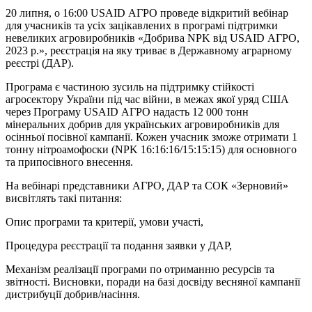
20 липня, о 16:00 USAID АГРО проведе відкритий вебінар
для учасників та усіх зацікавлених в програмі підтримки
невеликих агровиробників «Добрива NPK від USAID АГРО,
2023 р.», реєстрація на яку триває в Державному аграрному
реєстрі (ДАР).
Програма є частиною зусиль на підтримку стійкості
агросектору України під час війни, в межах якої уряд США
через Програму USAID АГРО надасть 12 000 тонн
мінеральних добрив для українських агровиробників для
осінньої посівної кампанії. Кожен учасник зможе отримати 1
тонну нітроамофоски (NPK 16:16:16/15:15:15) для основного
та припосівного внесення.
На вебінарі представники АГРО, ДАР та СОК «Зерновий»
висвітлять такі питання:
Опис програми та критерії, умови участі,
Процедура реєстрації та подання заявки у ДАР,
Механізм реалізації програми по отриманню ресурсів та
звітності. Висновки, поради на базі досвіду весняної кампанії
дистрибуції добрив/насіння.