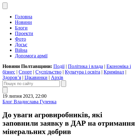
Головна
Новини
Блоги
Проекти
Фото
Досьє
Війна
Допомога армії
Новини Полтавщини:
Події
|
Політика і влада
|
Економіка і
бізнес
|
Спорт
|
Суспільство
|
Культура і освіта
|
Кримінал
|
Здоров’я
|
Цікавинки
|
Архів
19 липня 2023, 22:00
Блог Владислава Гуленка
До уваги агровиробників, які
заповнили заявку в ДАР на отримання
мінеральних добрив