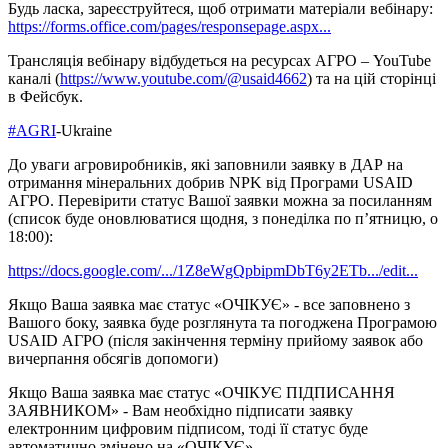
Будь ласка, зареєструйтеся, щоб отримати матеріали вебінару:
https://forms.office.com/pages/responsepage.aspx...
Трансляція вебінару відбудеться на ресурсах АГРО – YouTube
каналі (
https://www.youtube.com/@usaid4662
) та на цій сторінці
в Фейсбук.
#AGRI
-Ukraine
До уваги агровиробників, які заповнили заявку в ДАР на
отримання мінеральних добрив NPK від Програми USAID
АГРО. Перевірити статус Вашої заявки можна за посиланням
(список буде оновлюватися щодня, з понеділка по п’ятницю, о
18:00):
https://docs.google.com/.../1Z8eWgQpbipmDbT6y2ETb.../edit...
Якщо Ваша заявка має статус «ОЧІКУЄ» - все заповнено з
Вашого боку, заявка буде розглянута та погоджена Програмою
USAID АГРО (після закінчення терміну прийому заявок або
вичерпання обсягів допомоги)
Якщо Ваша заявка має статус «ОЧІКУЄ ПІДПИСАННЯ
ЗАЯВНИКОМ» - Вам необхідно підписати заявку
електронним цифровим підписом, тоді її статус буде
автоматично змінено на «ОЧІКУЄ»