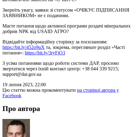
Зверніть увагу, заявки зі статусом «ОЧІКУЄ ПІДПИСАННЯ
ЗАЯВНИКОМ» не є поданими.
Маєте питання щодо активної програми роздачі мінеральних
добрив NPK від USAID АГРО?
Відвідайте інформаційну сторінку за посиланням:
https://bit.ly/452o9uX
та, зокрема, перегляньте розділ «Часті
питання»:
https://bit.ly/3ryFiO3
З усіма питаннями щодо роботи системи ДАР, просимо
звертатися через їхній контакт центр: +38 044 339 9215;
support@dar.gov.ua
19 липня 2023, 22:00
Цю статтю можна прокоментувати
на сторінці автора у
Facebook
Про автора