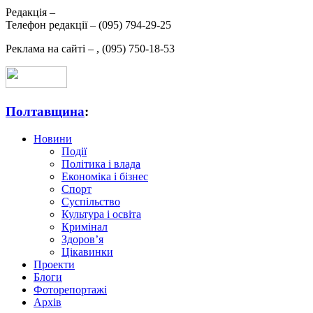
Редакція –
Телефон редакції –
(095) 794-29-25
Реклама на сайті –
,
(095) 750-18-53
Полтавщина
:
Новини
Події
Політика і влада
Економіка і бізнес
Спорт
Суспільство
Культура і освіта
Кримінал
Здоров’я
Цікавинки
Проекти
Блоги
Фоторепортажі
Архів