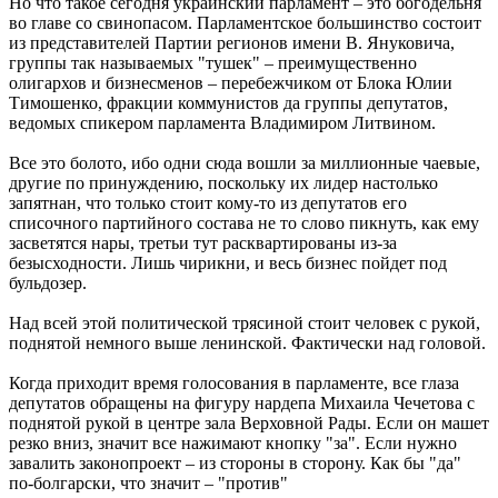
Но что такое сегодня украинский парламент – это богодельня
во главе со свинопасом. Парламентское большинство состоит
из представителей Партии регионов имени В. Януковича,
группы так называемых "тушек" – преимущественно
олигархов и бизнесменов – перебежчиком от Блока Юлии
Тимошенко, фракции коммунистов да группы депутатов,
ведомых спикером парламента Владимиром Литвином.
Все это болото, ибо одни сюда вошли за миллионные чаевые,
другие по принуждению, поскольку их лидер настолько
запятнан, что только стоит кому-то из депутатов его
списочного партийного состава не то слово пикнуть, как ему
засветятся нары, третьи тут расквартированы из-за
безысходности. Лишь чирикни, и весь бизнес пойдет под
бульдозер.
Над всей этой политической трясиной стоит человек с рукой,
поднятой немного выше ленинской. Фактически над головой.
Когда приходит время голосования в парламенте, все глаза
депутатов обращены на фигуру нардепа Михаила Чечетова с
поднятой рукой в центре зала Верховной Рады. Если он машет
резко вниз, значит все нажимают кнопку "за". Если нужно
завалить законопроект – из стороны в сторону. Как бы "да"
по-болгарски, что значит – "против"