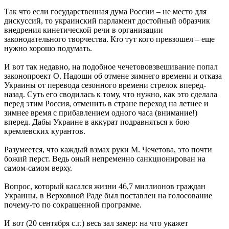
Так что если государственная дума России – не место для
дискуссий, то украинский парламент достойный образчик
внедрения кинетической речи в организации
законодательного творчества. Кто тут кого превзошел – еще
нужно хорошо подумать.
И вот так недавно, на подобное чечетововзвешивание попал
законопроект О. Надоши об отмене зимнего времени и отказа
Украины от перевода сезонного времени стрелок вперед-
назад. Суть его сводилась к тому, что нужно, как это сделала
перед этим Россия, отменить в стране переход на летнее и
зимнее время с прибавлением одного часа (внимание!)
вперед. Дабы Украине в аккурат подравняться к бою
кремлевских курантов.
Разумеется, что каждый взмах руки М. Чечетова, это почти
божий перст. Ведь оный непременно санкционирован на
самом-самом верху.
Вопрос, который касался жизни 46,7 миллионов граждан
Украины, в Верховной Раде был поставлен на голосование
почему-то по сокращенной программе.
И вот (20 сентября с.г.) весь зал замер: на что укажет