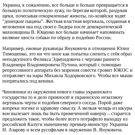
Украина, к сожалению, все больше и больше превращается в
большую политическую лужу, по берегам которой, раздувая
щеки, почесывая откормленные животы, по-хозяйски ходят
"донецкие пацаны". Жесткая властная вертикаль, созданная в
мгновения ока под своего Лидера после демократической
махновщины В. Ющенко все больше начинает напоминать
виляние хвоста собаки по образу и подобию России.
Например, ежовые рукавицы Януковича в отношении Юлии
Тимошенко, это ни что иное как попытка слепить с себя образ
неподкупного Феликса Эдмундовича с чертами раннего
Владимира Владимировича Путина, который с помощью
репрессивного аппарата без зазрения совести громит ЮКОС и
отправляет на нары Михаила Ходорковского. Чтобы все мыши
попрятались под веники.
Чиновники из окружения нового главы украинского
государства то и дело привносят в украинскую незалэжну
вертикаль черты и подобия северного соседа. Порой даже
вопреки логике и здравому смыслу. А мелкая челядь из шкуры
вон вылезает лишь бы быть примеченной наверху – старается
предложить такое, чтобы более всего потрафило выходцу из
российской Калуги нынешнему премьер-министру Украины
Н. Азарову и всем русофилам в окружении В. Януковича.