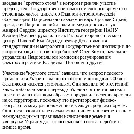
заседание "круглого стола" в котором приняли участие
председатель Государственной комиссии единого времени и
эталонных частот, директор Главной астрономической
обсерватории Национальной академии наук Ярослав Яцкив,
президент Национальной академии медицинских наук
Андрей Сердюк, директор Института географии НАНУ
Леонид Руденко, руководитель Гидрометеорологического
центра Николай Кульбида, директор Департамента
стандартизации и метрологии Государственной инспекции по
вопросам защиты прав потребителей Олег Божко, начальник
управления Национальной комиссии регулирования
электроэнергетики Владислав Попович и другие.
Участники "круглого стола" заявили, что вопрос поясного
времени для Украины давно отработан и последние 200 лет
фактически являлся устойчивым. Они заявили об отсутствий
каких-либо оснований перевода Украины в третий часовой
пояс и изменения таким образом порядка исчисления времени
на ее территории, поскольку это противоречит физико-
географическому расположению и международным нормам.
Они предложили главе государства привести в соответствие с
международными правилами исчисления времени и
«вернуть» Украину до второго часового пояса, перейти на
зимнее время.