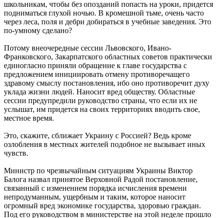
школьникам, чтобы без опозданий попасть на уроки, придется
подниматься глухой ночью. В кромешной тьме, очень часто
через леса, поля и дебри добираться в учебные заведения. Это
по-умному сделано?
Потому внеочередные сессии Львовского, Ивано-
Франковского, Закарпатского областных советов практически
единогласно приняли обращение к главе государства с
предложением инициировать отмену противоречащего
здравому смыслу постановления, ибо оно противоречит духу
уклада жизни людей. Наносит вред обществу. Областные
сессии предупредили руководство страны, что если их не
услышат, им придется на своих территориях вводить свое,
местное время.
Это, скажите, сближает Украину с Россией? Ведь кроме
озлобления в местных жителей подобное не вызывает иных
чувств.
Министр по чрезвычайным ситуациям Украины Виктор
Балога назвал принятое Верховной Радой постановление,
связанный с изменением порядка исчисления времени
непродуманным, ущербным и таким, которое наносит
огромный вред экономике государства, здоровью граждан.
Под его руководством в министерстве на этой неделе прошло