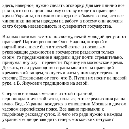
Здесь, наверное, нужно сделать оговорку. Для меня лично все
равно, кто по национальному составу входит в правящие
круги Украины, но нужно никогда не забывать о том, что все
чиновники наняты народом на работу, а посему они должны
свято беречь независимость и суверенитет государства.
Видимо понимая все это по-своему, некий молодой депутат от
правящей Партии регионов Олег Надоша, который в
партийном списке был в третьей сотне, а поскольку
руководящие должности в государстве раздаются только
своим, то продвижение в нардепы идет почти стремительно,
придумал ноу-хау – перевести Украину на московское время.
Дескать, если руководство страны молится на правящий
кремлевский тандем, то пусть и часы у них идут стрелка в
стрелку. Независимо от того, что В. Путин их носит на правой
руке, а В. Янукович традиционно на левой.
Сперва все только смеялись из этой странной,
верноподданнической затеи, полагая, что ее реализация равна
нулю. Ведь Украина находится в отношении Москвы в другом
часовом европейском поясе. Все давно привыкли к
подобному раскладу суток. И чего это ради нужно в каждом
украинском дворе заводить теперь московских петухов?