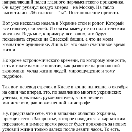
направляющий палец главного парламентского приказчика.
Он вдруг рубанул воздух вперед – на Москву. На табло
высветились 266 голосов – "за". Постановление принято.
Вот уже несколько недель в Украине стон и ропот. Который
все сильнее, свирепей. И совсем замечу не по политическим
мотивам. Ведь мне, к примеру, все равно, что будут
показывать стрелки на Спасской башни, а что на моем
комнатном будильнике. Лишь бы это было счастливое время
жизни.
Но кроме астрономического времени, по которому мне жить,
есть и такие важные понятия, как развитие национальной
экономики, уклад жизни людей, мироощущение и тому
подобное.
Так вот, перевод стрелок в Киеве в конце нынешнего октября
на один час вперед, это, по заявлению многих украинских
ученых, практиков, руководителей, в том числе и
министерств, равно жизненной катастрофе.
Ну, представьте себе, что в западных областях Украины,
прежде всего в Закарпатье, которое находится за карпатским
перевалом, в зимнее время рассвет будет приходить за новых
условий жизни только далеко после девяти часов. То есть,