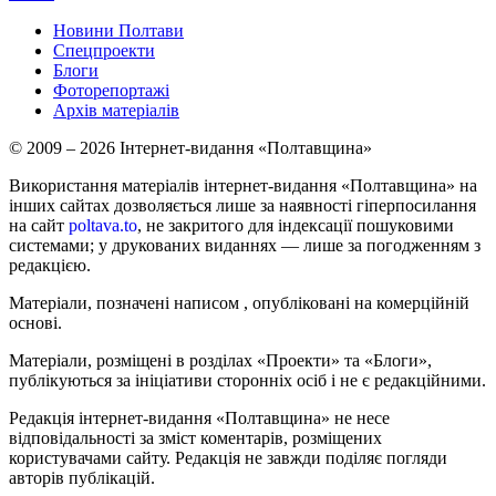
Новини Полтави
Спецпроекти
Блоги
Фоторепортажі
Архів матеріалів
© 2009 – 2026 Інтернет-видання «Полтавщина»
Використання матеріалів інтернет-видання «Полтавщина» на
інших сайтах дозволяється лише за наявності гіперпосилання
на сайт
poltava.to
, не закритого для індексації пошуковими
системами; у друкованих виданнях — лише за погодженням з
редакцією.
Матеріали, позначені написом
, опубліковані на комерційній
основі.
Матеріали, розміщені в розділах «Проекти» та «Блоги»,
публікуються за ініціативи сторонніх осіб і не є редакційними.
Редакція інтернет-видання «Полтавщина» не несе
відповідальності за зміст коментарів, розміщених
користувачами сайту. Редакція не завжди поділяє погляди
авторів публікацій.