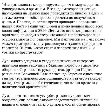
"Эта деятельность координируется одним международным -
универсальным временем. Все гидрометеорологические
наблюдения на Земном шаре проводятся физически в один и
тот же момент, чтобы провести расчеты по полученным
данным. Переход на летнее время приводит к опоздания в
нашей работе на один час. Зимой я имею полный набор всех
видов информации в 09:00. Летом это все откладывается на
один час и приводит к тому, что анализ и прогнозирование
осуществляются с опозданием. Мы фактически на 1 час позже
можем среагировать на угрожающую ситуацию природного
характера. За этим часом стоят и человеческие жизни, и
убытки инфраструктуре".
Дурь одного депутата в угоду политическим интересам
правящей ныне верхушки в Украине подняло на дыбы все
общество. Странно, что руководитель фракции Партии
регионов в Верховной Раде Александр Ефремов однозначно
заявил, что парламентское большинство ни за что не пойдет
на пересмотр закона об изменении исчислении времени с
политической ориентацией.
Думаю, что это только усугубит раскол в украинском
обществе, еще больше озлобит представителей титульной
нации в отношении тех, кто до мозга костей ориентирован