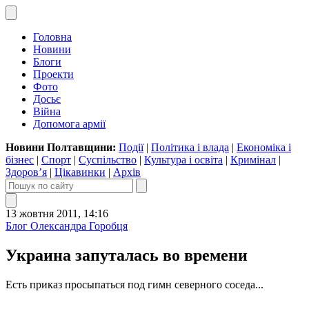
Головна
Новини
Блоги
Проекти
Фото
Досьє
Війна
Допомога армії
Новини Полтавщини:
Події
|
Політика і влада
|
Економіка і
бізнес
|
Спорт
|
Суспільство
|
Культура і освіта
|
Кримінал
|
Здоров’я
|
Цікавинки
|
Архів
13 жовтня 2011, 14:16
Блог Олександра Горобця
Украина запуталась во времени
Есть приказ просыпаться под гимн северного соседа...