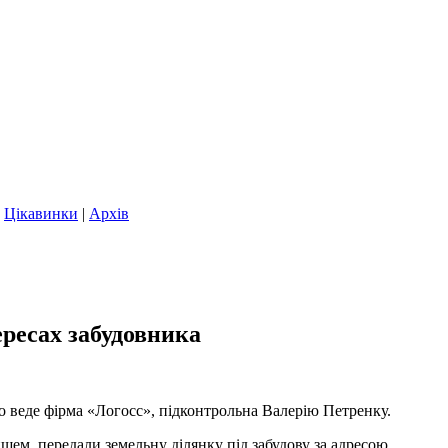
|
Цікавинки
|
Архів
ресах забудовника
о веде фірма «Логосс», підконтрольна Валерію Петренку.
щем, передали земельну ділянку під забудову за адресою