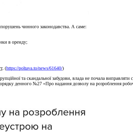
х порушень чинного законодавства. А саме:
нки в оренду;
ут
. (
https://poltava.to/news/61640/
)
упційної та скандальної забудови, влада не почала виправляти 
порядку денного №27 «Про надання дозволу на розроблення робоч