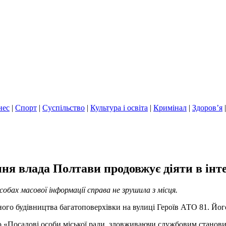
нес
|
Спорт
|
Суспільство
|
Культура і освіта
|
Кримінал
|
Здоров’я
я влада Полтави продовжує діяти в інте
собах масової інформації справа не зрушила з місця.
ного будівництва багатоповерхівки на вулиці Героїв АТО 81. Йог
ою «Посадові особи міської ради, зловживаючи службовим станови