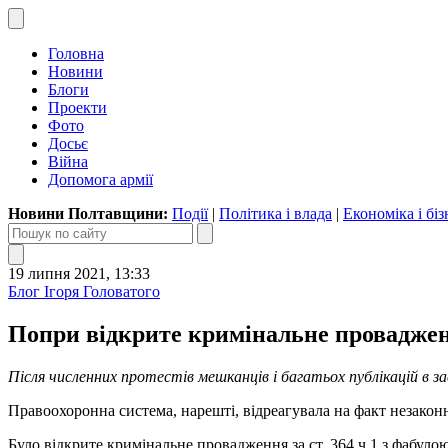
Головна
Новини
Блоги
Проекти
Фото
Досьє
Війна
Допомога армії
Новини Полтавщини:
Події
|
Політика і влада
|
Економіка і біз
19 липня 2021, 13:33
Блог Ігоря Головатого
Попри відкрите кримінальне провадженн
Після численних протестів мешканців і багатьох публікацій в за
Правоохоронна система, нарешті, відреагувала на факт незакон
Було відкрите кримінальне провадження за ст. 364 ч 1 з фабул