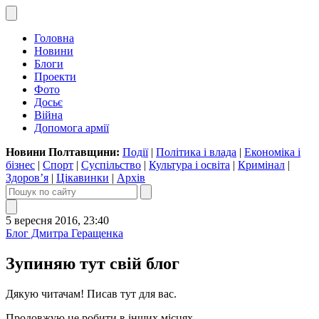
Головна
Новини
Блоги
Проекти
Фото
Досьє
Війна
Допомога армії
Новини Полтавщини:
Події
|
Політика і влада
|
Економіка і
бізнес
|
Спорт
|
Суспільство
|
Культура і освіта
|
Кримінал
|
Здоров’я
|
Цікавинки
|
Архів
5 вересня 2016, 23:40
Блог Дмитра Геращенка
Зупиняю тут свій блог
Дякую читачам! Писав тут для вас.
Продовжую це робити в інших місцях.