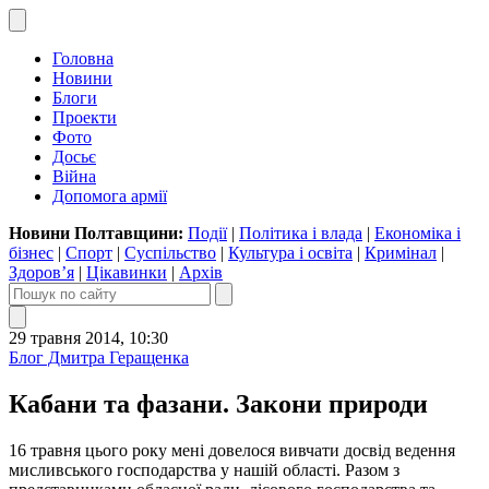
Головна
Новини
Блоги
Проекти
Фото
Досьє
Війна
Допомога армії
Новини Полтавщини:
Події
|
Політика і влада
|
Економіка і
бізнес
|
Спорт
|
Суспільство
|
Культура і освіта
|
Кримінал
|
Здоров’я
|
Цікавинки
|
Архів
29 травня 2014, 10:30
Блог Дмитра Геращенка
Кабани та фазани. Закони природи
16 травня цього року мені довелося вивчати досвід ведення
мисливського господарства у нашій області. Разом з