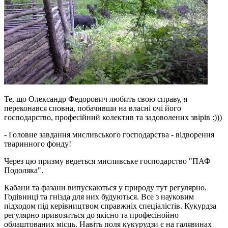
Те, що Олександр Федорович любить свою справу, я
переконався сповна, побачивши на власні очі його
господарство, професійний колектив та задоволених звірів :)))
- Головне завдання мисливського господарства - відворення
тваринного фонду!
Через цю призму ведеться мисливське господарство "ПАФ
Подоляка".
Кабани та фазани випускаються у природу тут регулярно.
Годівниці та гнізда для них будуються. Все з науковим
підходом під керівництвом справжніх спеціалістів. Кукурдза
регулярно привозиться до якісно та професінойно
облаштованих місць. Навіть поля кукурудзи є на галявинах