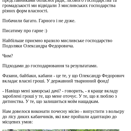
представниками обласної ради, лісового господарства та
громадськості ми відвідали 3 мисливських господарства
різних форм власності.
Побачили багато. Гарного і не дуже.
Писатиму про гарне :)
Найбільше приємно вразило мисливське господарство
Подоляки Олександра Федоровича.
Чим?
Підходами до господарювання та результатами.
Фазани, байбаки, кабани - це те, у що Олександр Федорович
вкладає власні гроші. У державний тваринний фонд!
- Навіщо мені заморські дачі? - говорить, - я краще вкладу
зароблені гроші у те, що мене оточує. У те, що я люблю з
дитинства. У те, що залишиться моїм нащадкам.
Нам довелося виконати почесну місію - випустити з вольєру
до лісу диких кабанчиків, які вже пройшли адаптацію до
місцевих умов: