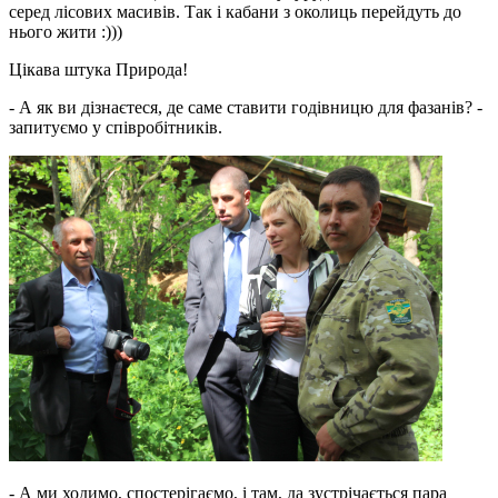
серед лісових масивів. Так і кабани з околиць перейдуть до
нього жити :)))
Цікава штука Природа!
- А як ви дізнаєтеся, де саме ставити годівницю для фазанів? -
запитуємо у співробітників.
- А ми ходимо, спостерігаємо, і там, да зустрічається пара