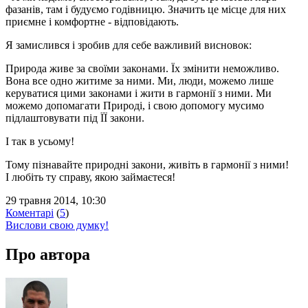
фазанів, там і будуємо годівницю. Значить це місце для них
приємне і комфортне - відповідають.
Я замислився і зробив для себе важливий висновок:
Природа живе за своїми законами. Їх змінити неможливо.
Вона все одно житиме за ними. Ми, люди, можемо лише
керуватися цими законами і жити в гармонії з ними. Ми
можемо допомагати Природі, і свою допомогу мусимо
підлаштовувати під ЇЇ закони.
І так в усьому!
Тому пізнавайте природні закони, живіть в гармонії з ними!
І любіть ту справу, якою займаєтеся!
29 травня 2014, 10:30
Коментарі
(
5
)
Вислови свою думку!
Про автора