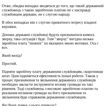
Отже, обидва випадки зводяться до того, що такий державний
службовець з такою заробітною платою не є насправді
службовцем держави, не є слугою народу.
В обох випадках він є слугою приватного інтресу владної
верхівки.
Допоки державні службовці будуть призначатися кимось
зверху, така ситуація і буде. Тим "зверху" вигідна низька
заробітна плата "нижніх" по вказаних мною мотивах. Ось і
все.
Який вихід?
Простий.
Підняти заробітну плату державним службовцям, скоротивши
штат. Цим підніметься ефективність їхньої роботи. Також у
процес призначення та звільнення державних службовців
необхідно закласти інструменти впливу громади на такі
рішення. Тоді службовець з високою заробітною платою та
реальним впливом громади на його призначення та
звільнення буде справжнім державним службовцем.
Які Ваші думки з цього приводу?