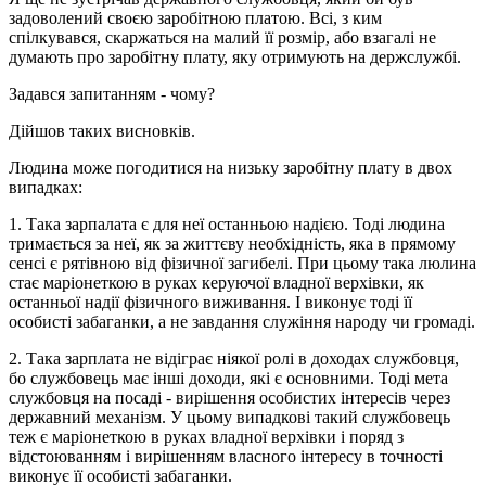
задоволений своєю заробітною платою. Всі, з ким
спілкувався, скаржаться на малий її розмір, або взагалі не
думають про заробітну плату, яку отримують на держслужбі.
Задався запитанням - чому?
Дійшов таких висновків.
Людина може погодитися на низьку заробітну плату в двох
випадках:
1. Така зарпалата є для неї останньою надією. Тоді людина
тримається за неї, як за життєву необхідність, яка в прямому
сенсі є рятівною від фізичної загибелі. При цьому така люлина
стає маріонеткою в руках керуючої владної верхівки, як
останньої надії фізичного виживання. І виконує тоді її
особисті забаганки, а не завдання служіння народу чи громаді.
2. Така зарплата не відіграє ніякої ролі в доходах службовця,
бо службовець має інші доходи, які є основними. Тоді мета
службовця на посаді - вирішення особистих інтересів через
державний механізм. У цьому випадкові такий службовець
теж є маріонеткою в руках владної верхівки і поряд з
відстоюванням і вирішенням власного інтересу в точності
виконує її особисті забаганки.