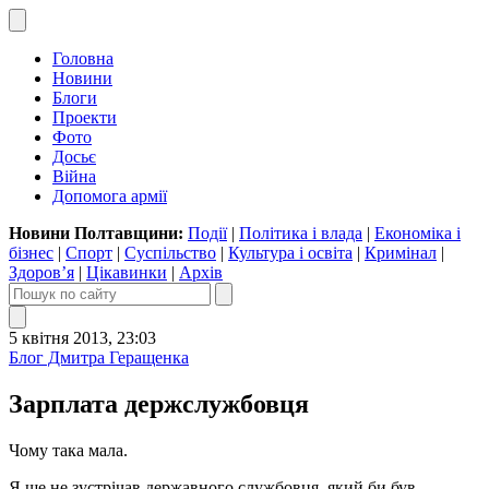
Головна
Новини
Блоги
Проекти
Фото
Досьє
Війна
Допомога армії
Новини Полтавщини:
Події
|
Політика і влада
|
Економіка і
бізнес
|
Спорт
|
Суспільство
|
Культура і освіта
|
Кримінал
|
Здоров’я
|
Цікавинки
|
Архів
5 квітня 2013, 23:03
Блог Дмитра Геращенка
Зарплата держслужбовця
Чому така мала.
Я ще не зустрічав державного службовця, який би був